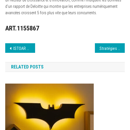
un vecteur de croissance et d’innovation, comme l’indiquent les données
d’un rapport de Deloitte qui montre que les entreprises numériquement
avancées croissent 5 fois plus vite que leurs concurrents.
ART.1155867
Navigation
ISTOAR – Logos : Mythologie et Musique Actuelle
Stratégies de contenu pour un meilleur engagement
de
RELATED POSTS
l’article