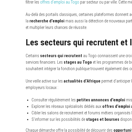
filtrer les
offres d’emploi au Togo
par secteur ou par ville. Cette 
Au-delà des portails classiques, certaines plateformes donnent 
la
recherche d’emploi
mais aussi la détection de nouveaux part
et multiplier leurs chances de réussite.
Les secteurs qui recrutent et 
Certains
secteurs qui recrutent
au Togo connaissent une crois
services financiers. Les
stages au Togo
et les programmes de bou
souhaitent intégrer la fonction publique trouvent également des 
Une veille active sur les
actualités d’Afrique
permet d’anticiper
employeurs locaux :
Consulter régulièrement les
petites annonces d’emploi
mise
Explorer les réseaux spécialisés dédiés aux
offres d’emploi
Cibler les salons de recrutement et forums métiers organisés 
S’informer sur les possibilités de
stages et bourses
disponi
Chaque démarche offre la possibilité de découvrir des
opportuni