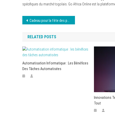
spécifiques du marché togolais. Go Africa Online est la plateforme 
Navigation
Cadeau pour la fête des pères : faut-il penser aux chocolats ?
de
RELATED POSTS
l’article
Automatisation Informatique : Les Bénéfices
Des Tâches Automatisées
Innovations T
Tout