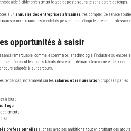
méthode aide à cibler précisement le type de poste souhaité sans perdre de temps.
accès à un
annuaire des entreprises africaines
très complet. Ce service soutie
enaires commerciaux. Les candidats peuvent ainsi élargir leur réseau professionn
les opportunités à saisir
sance remarquable, comme le commerce, la technologie, l’industrie ou encore le
rses séduisent les jeunes talents désireux de démarrer leur carrière. Ceux qui
concours adaptés à leur parcours.
 les tendances, notamment sur les
salaires et rémunération
proposés par les
s à jour ;
 au Togo
;
localement ;
bles.
tés professionnelles
alignées avec ses ambitions, tout en profitant des atouts