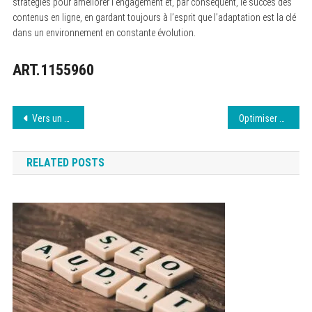
stratégies pour améliorer l’engagement et, par conséquent, le succès des
contenus en ligne, en gardant toujours à l’esprit que l’adaptation est la clé
dans un environnement en constante évolution.
ART.1155960
Navigation
Vers un avenir numérique : enjeux et perspectives
Optimiser vos campagnes SEA : Les clés du succès
de
RELATED POSTS
l’article