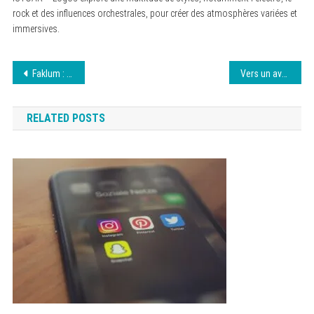
rock et des influences orchestrales, pour créer des atmosphères variées et
immersives.
Navigation
Faklum : Un point sur son accès et ses alternatives
Vers un avenir numérique : enjeux et perspectives
de
RELATED POSTS
l’article