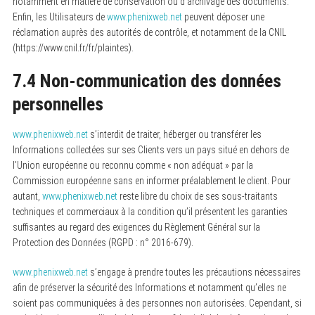
notamment en matière de conservation ou d’archivage des documents.
Enfin, les Utilisateurs de
www.phenixweb.net
peuvent déposer une
réclamation auprès des autorités de contrôle, et notamment de la CNIL
(https://www.cnil.fr/fr/plaintes).
7.4 Non-communication des données
personnelles
www.phenixweb.net
s’interdit de traiter, héberger ou transférer les
Informations collectées sur ses Clients vers un pays situé en dehors de
l’Union européenne ou reconnu comme « non adéquat » par la
Commission européenne sans en informer préalablement le client. Pour
autant,
www.phenixweb.net
reste libre du choix de ses sous-traitants
techniques et commerciaux à la condition qu’il présentent les garanties
suffisantes au regard des exigences du Règlement Général sur la
Protection des Données (RGPD : n° 2016-679).
www.phenixweb.net
s’engage à prendre toutes les précautions nécessaires
afin de préserver la sécurité des Informations et notamment qu’elles ne
soient pas communiquées à des personnes non autorisées. Cependant, si