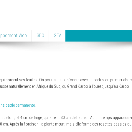
oppement Web
SEO
SEA
ui bordent ses feuilles. On pourrait la confondre avec un cactus au premier abor
 pousse naturellement en Afrique du Sud, du Grand Karoo à l’ouest jusqu’au Karoo
sans patrie permanente
.
cm de long et 4 cm de large, qui atteint 30 cm de hauteur. Au printemps apparaisse
20 cm. Après la floraison, la plante meurt, mais elle forme des rosettes basales qu