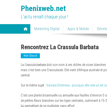
Skip
Phenixweb.net
to
content
L’actu renaît chaque jour !
Marketing Digital
Apps & Mobile
Dével
Rencontrez La Crassula Barbata
Non Classé
La
Crassula barbata
doit son nom à ces drôles de soies blanches q
mais c’est bien une Crassulacée. Elle vient d’Afrique australe et
central.
Sur le même sujet :
Varvara Dmitrieva : pourquoi elle crée un art 
C’est une plante bisannuelle ou annuelle aux feuilles d’environ 5 
de petites fleurs blanches sur les tiges centrales, culminant à 15-
lui permettent de se multiplier sans effort.