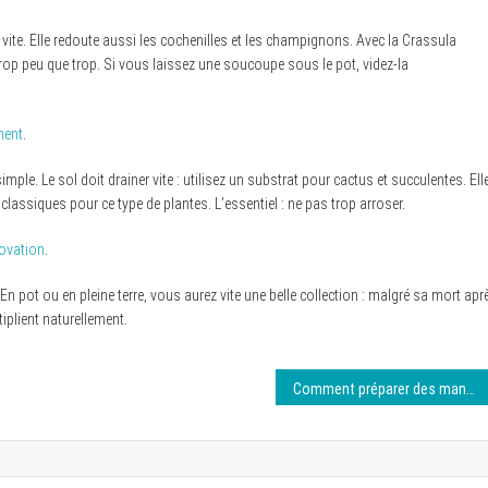
rit vite. Elle redoute aussi les cochenilles et les champignons. Avec la Crassula
op peu que trop. Si vous laissez une soucoupe sous le pot, videz-la
ment
.
ple. Le sol doit drainer vite : utilisez un substrat pour cactus et succulentes. Ell
 classiques pour ce type de plantes. L’essentiel : ne pas trop arroser.
novation
.
 En pot ou en pleine terre, vous aurez vite une belle collection : malgré sa mort apr
iplient naturellement.
Comment préparer des mandalas avec des feuilles succulentes