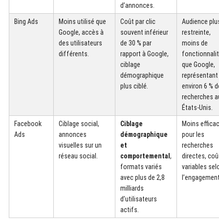
d’annonces.
Bing Ads
Moins utilisé que
Coût par clic
Audience plu
Google, accès à
souvent inférieur
restreinte,
des utilisateurs
de 30 % par
moins de
différents.
rapport à Google,
fonctionnali
ciblage
que Google,
démographique
représentant
plus ciblé.
environ 6 % 
recherches a
États-Unis.
Facebook
Ciblage social,
Ciblage
Moins effica
Ads
annonces
démographique
pour les
visuelles sur un
et
recherches
réseau social.
comportemental
,
directes, coû
formats variés
variables sel
avec plus de 2,8
l’engagement
milliards
d’utilisateurs
actifs.