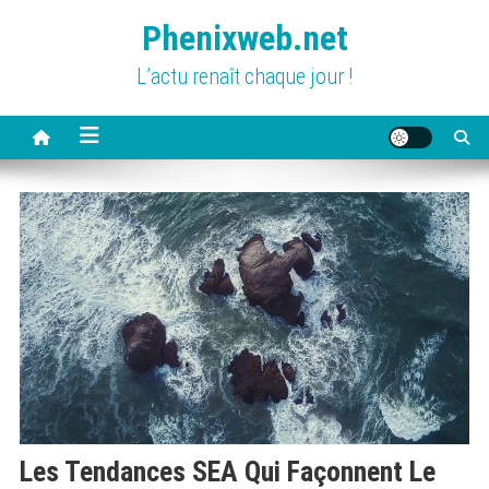
Skip
Phenixweb.net
to
content
L’actu renaît chaque jour !
Les Tendances SEA Qui Façonnent Le