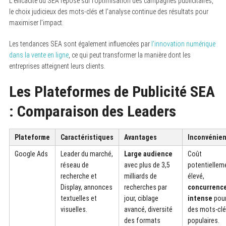
L’efficacité du SEA repose sur l’optimisation des campagnes publicitaires,
le choix judicieux des mots-clés et l’analyse continue des résultats pour
maximiser l’impact.
Les tendances SEA sont également influencées par
l’innovation numérique
dans la vente en ligne
, ce qui peut transformer la manière dont les
entreprises atteignent leurs clients.
Les Plateformes de Publicité SEA
: Comparaison des Leaders
Plateforme
Caractéristiques
Avantages
Inconvénie
Google Ads
Leader du marché,
Large audience
Coût
réseau de
avec plus de 3,5
potentiellem
recherche et
milliards de
élevé,
Display, annonces
recherches par
concurrenc
textuelles et
jour, ciblage
intense
pou
visuelles.
avancé, diversité
des mots-cl
des formats
populaires.