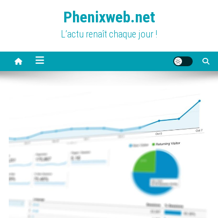
Skip
Phenixweb.net
to
content
L’actu renaît chaque jour !