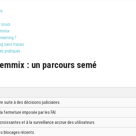
es
 souci
lemmix
treaming ?
ing sans tracas
es pratiques
lemmix : un parcours semé
 suite à des décisions judiciaires.
a fermeture imposée par les FAI.
oissantes et à la surveillance accrue des utilisateurs.
es blocages récents.