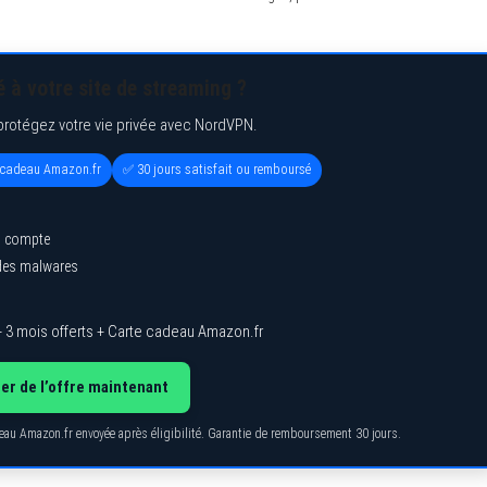
 à votre site de streaming ?
protégez votre vie privée avec NordVPN.
e cadeau Amazon.fr
✅ 30 jours satisfait ou remboursé
l compte
 des malwares
 3 mois offerts + Carte cadeau Amazon.fr
ter de l’offre maintenant
deau Amazon.fr envoyée après éligibilité. Garantie de remboursement 30 jours.