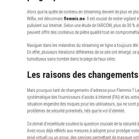
Alors que la quête de contenu en streaming devient de plus en pl
Wiflix, est désormais
flemmix.me
. Il est crucial de rester vigilan
pullulent sur Internet. Selon une étude de l’ARCOM, plus de 30 % d
peuvent offrir des contenus de piètre qualité tout en compromettan
Naviguer dans les méandres du streaming en ligne a toujours été u
En effet, plusieurs itérations différentes de ce site ont émergé, c
tumultueux sans tomber dans le piège de faux sites.
Les raisons des changements
Mais pourquoi tant de changements d’adresse pour Flemmix ? La n
systématique des fournisseurs d’accès à Internet (FAI) et les act
situation engendre des risques pour les utilisateurs, qui ne son
problèmes de sécurité potentiels, tels que le vol d’identité.
Ce climat d’incertitude soulève la question cruciale de la sécurité
Avez-vous déjà réfléchi aux mesures à adopter pour protéger votr
privé virtuel) ou un proxy, des services permettant de masquer votre