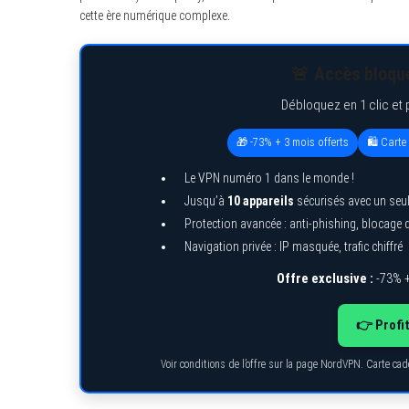
cette ère numérique complexe.
🚨 Accès bloqué
Débloquez en 1 clic et 
🎁 -73% + 3 mois offerts
🛍️ Cart
Le VPN numéro 1 dans le monde !
Jusqu’à
10 appareils
sécurisés avec un seu
Protection avancée : anti-phishing, blocage
Navigation privée : IP masquée, trafic chiffré
Offre exclusive :
-73% +
👉 Profi
Voir conditions de l’offre sur la page NordVPN. Carte ca