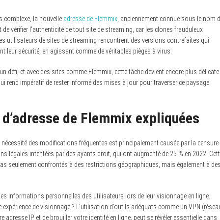
us complexe, la nouvelle
adresse de Flemmix
, anciennement connue sous le nom 
t et de vérifier l’authenticité de tout site de streaming, car les clones frauduleux
es utilisateurs de sites de streaming rencontrent des versions contrefaites qui
t leur sécurité, en agissant comme de véritables pièges à virus.
n défi, et avec des sites comme Flemmix, cette tâche devient encore plus délicate
e qui rend impératif de rester informé des mises à jour pour traverser ce paysage
 d’adresse de Flemmix expliquées
écessité des modifications fréquentes est principalement causée par la censure
ions légales intentées par des ayants droit, qui ont augmenté de 25 % en 2022. Cet
t pas seulement confrontés à des restrictions géographiques, mais également à de
 des informations personnelles des utilisateurs lors de leur visionnage en ligne.
e expérience de visionnage ? L’utilisation d’outils adéquats comme un VPN (résea
 adresse IP et de brouiller votre identité en ligne, peut se révéler essentielle dans