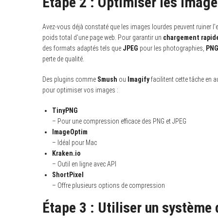
Étape 2 : Optimiser les imag
Avez-vous déjà constaté que les images lourdes peuvent ruiner l’ex
poids total d’une page web. Pour garantir un
chargement rapid
des formats adaptés tels que
JPEG
pour les photographies,
PN
perte de qualité.
Des plugins comme
Smush
ou
Imagify
facilitent cette tâche e
pour optimiser vos images :
TinyPNG
– Pour une compression efficace des PNG et JPEG
ImageOptim
– Idéal pour Mac
Kraken.io
– Outil en ligne avec API
ShortPixel
– Offre plusieurs options de compression
Étape 3 : Utiliser un système