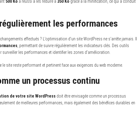
sant
500 Ko
a réussi à les réduire à
350 Ko
grâce à la minification, ce qui a conduit
r régulièrement les performances
 changements effectués ? L’optimisation d’un site WordPress ne s’arrête jamais. Il
formances
, permettant de suivre régulièrement les indicateurs clés. Des outils
r surveiller les performances et identifier les zones d’amélioration.
 le site reste performant et pertinent face aux exigences du web moderne.
comme un processus continu
ation de votre site WordPress
doit être envisagée comme un processus
seulement de meilleures performances, mais également des bénéfices durables en