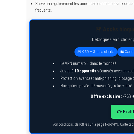
Surveiller régulièrement les annonces sur des réseaux soc
fréquents.
🚨 Accès bloqué
Débloquez en 1 clic et 
🎁 -73% + 3 mois offerts
🛍️ Cart
Le VPN numéro 1 dans le monde !
Jusqu’à
10 appareils
sécurisés avec un seu
Protection avancée : anti-phishing, blocage
Navigation privée : IP masquée, trafic chiffré
Offre exclusive :
-73% +
👉 Profi
Voir conditions de l’offre sur la page NordVPN. Carte ca