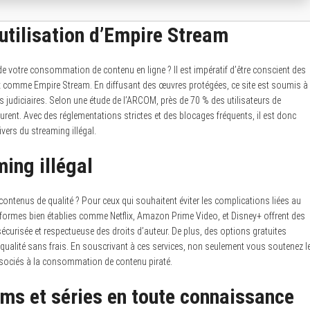
l’utilisation d’Empire Stream
 votre consommation de contenu en ligne ? Il est impératif d’être conscient des
égaux comme Empire Stream. En diffusant des œuvres protégées, ce site est soumis à
es judiciaires. Selon une étude de l’ARCOM, près de 70 % des utilisateurs de
ourent. Avec des réglementations strictes et des blocages fréquents, il est donc
ivers du streaming illégal.
ming illégal
contenus de qualité ? Pour ceux qui souhaitent éviter les complications liées au
ateformes bien établies comme Netflix, Amazon Prime Video, et Disney+ offrent des
sécurisée et respectueuse des droits d’auteur. De plus, des options gratuites
ualité sans frais. En souscrivant à ces services, non seulement vous soutenez l
ssociés à la consommation de contenu piraté.
ilms et séries en toute connaissance