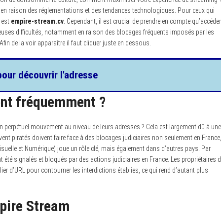
en raison des réglementations et des tendances technologiques. Pour ceux qui
 est
empire-stream.cv
. Cependant, il est crucial de prendre en compte qu’accéder
uses difficultés, notamment en raison des blocages fréquents imposés par les
fin de la voir apparaître il faut cliquer juste en dessous.
pour découvrir l'adresse
ent fréquemment ?
n perpétuel mouvement au niveau de leurs adresses ? Cela est largement dû à une
nt piratés doivent faire face à des blocages judiciaires non seulement en France
uelle et Numérique) joue un rôle clé, mais également dans d’autres pays. Par
 été signalés et bloqués par des actions judiciaires en France. Les propriétaires 
r d’URL pour contourner les interdictions établies, ce qui rend d’autant plus
pire Stream