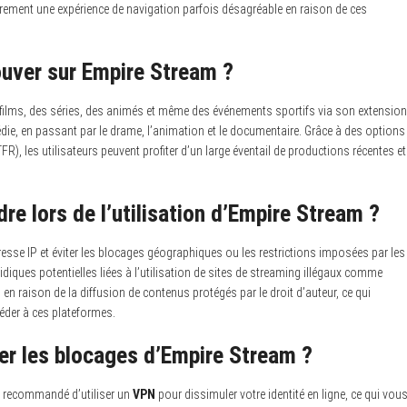
rement une expérience de navigation parfois désagréable en raison de ces
ouver sur Empire Stream ?
 films, des séries, des animés et même des événements sportifs via son extension
édie, en passant par le drame, l’animation et le documentaire. Grâce à des options
FR), les utilisateurs peuvent profiter d’un large éventail de productions récentes et
re lors de l’utilisation d’Empire Stream ?
resse IP et éviter les blocages géographiques ou les restrictions imposées par les
ridiques potentielles liées à l’utilisation de sites de streaming illégaux comme
en raison de la diffusion de contenus protégés par le droit d’auteur, ce qui
éder à ces plateformes.
er les blocages d’Empire Stream ?
t recommandé d’utiliser un
VPN
pour dissimuler votre identité en ligne, ce qui vou