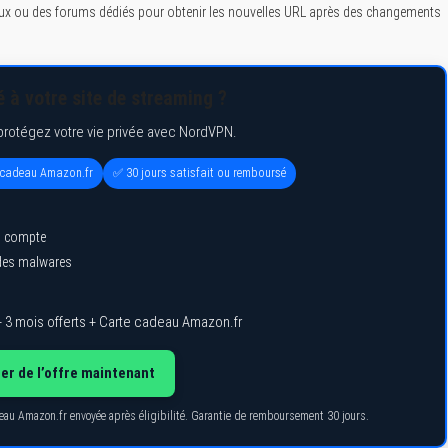
iaux ou des forums dédiés pour obtenir les nouvelles URL après des changements
 à votre site de streaming ?
protégez votre vie privée avec NordVPN.
e cadeau Amazon.fr
✅ 30 jours satisfait ou remboursé
l compte
 des malwares
 3 mois offerts + Carte cadeau Amazon.fr
ter de l’offre maintenant
deau Amazon.fr envoyée après éligibilité. Garantie de remboursement 30 jours.