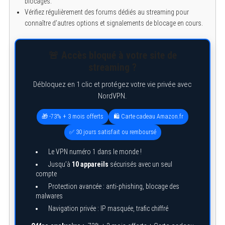
blocages.
Vérifiez régulièrement des forums dédiés au streaming pour
connaître d’autres options et signalements de blocage en cours.
🚨 Accès bloqué à votre site de
streaming ?
Débloquez en 1 clic et protégez votre vie privée avec
NordVPN.
🎁 -73% + 3 mois offerts
🛍️ Carte cadeau Amazon.fr
✅ 30 jours satisfait ou remboursé
Le VPN numéro 1 dans le monde !
Jusqu’à
10 appareils
sécurisés avec un seul
compte
Protection avancée : anti-phishing, blocage des
malwares
Navigation privée : IP masquée, trafic chiffré