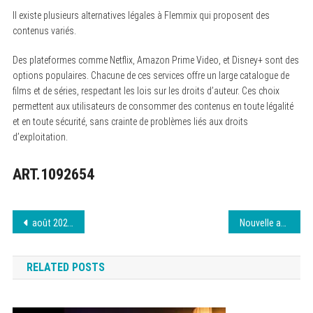
Il existe plusieurs alternatives légales à Flemmix qui proposent des
contenus variés.
Des plateformes comme Netflix, Amazon Prime Video, et Disney+ sont des
options populaires. Chacune de ces services offre un large catalogue de
films et de séries, respectant les lois sur les droits d’auteur. Ces choix
permettent aux utilisateurs de consommer des contenus en toute légalité
et en toute sécurité, sans crainte de problèmes liés aux droits
d’exploitation.
ART.1092654
Navigation
août 2026 – Alternatives à Cpasbien à connaître
Nouvelle adresse de French Stream – août 2026
de
RELATED POSTS
l’article