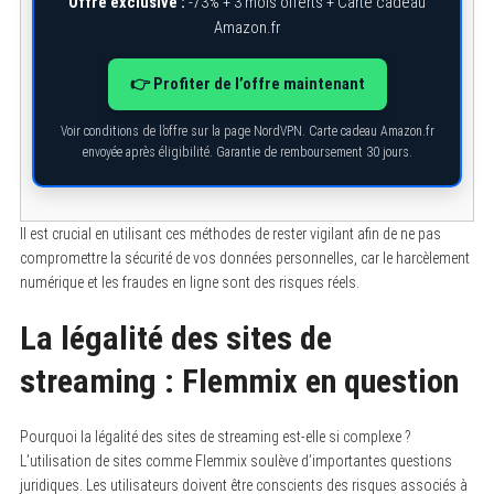
Offre exclusive :
-73% + 3 mois offerts + Carte cadeau
Amazon.fr
👉 Profiter de l’offre maintenant
Voir conditions de l’offre sur la page NordVPN. Carte cadeau Amazon.fr
envoyée après éligibilité. Garantie de remboursement 30 jours.
Il est crucial en utilisant ces méthodes de rester vigilant afin de ne pas
compromettre la sécurité de vos données personnelles, car le harcèlement
numérique et les fraudes en ligne sont des risques réels.
La légalité des sites de
streaming : Flemmix en question
Pourquoi la légalité des sites de streaming est-elle si complexe ?
L’utilisation de sites comme Flemmix soulève d’importantes questions
juridiques. Les utilisateurs doivent être conscients des risques associés à