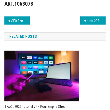
ART.1063078
Navigation
SEO Technique Avancé : Indexation, données structurées et SGE
9 août 2026 : Wawacity nouvelle adresse sans filtre
de
RELATED POSTS
l’article
9 Août 2026 Tutoriel VPN Pour Empire Stream