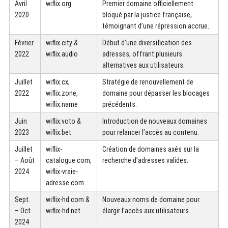
Avril
wiflix.org
Premier domaine officiellement
2020
bloqué par la justice française,
témoignant d’une répression accrue.
Février
wiflix.city &
Début d’une diversification des
2022
wiflix.audio
adresses, offrant plusieurs
alternatives aux utilisateurs.
Juillet
wiflix.cx,
Stratégie de renouvellement de
2022
wiflix.zone,
domaine pour dépasser les blocages
wiflix.name
précédents.
Juin
wiflix.voto &
Introduction de nouveaux domaines
2023
wiflix.bet
pour relancer l’accès au contenu.
Juillet
wiflix-
Création de domaines axés sur la
– Août
catalogue.com,
recherche d’adresses valides.
2024
wiflix-vraie-
adresse.com
Sept.
wiflix-hd.com &
Nouveaux noms de domaine pour
– Oct.
wiflix-hd.net
élargir l’accès aux utilisateurs.
2024