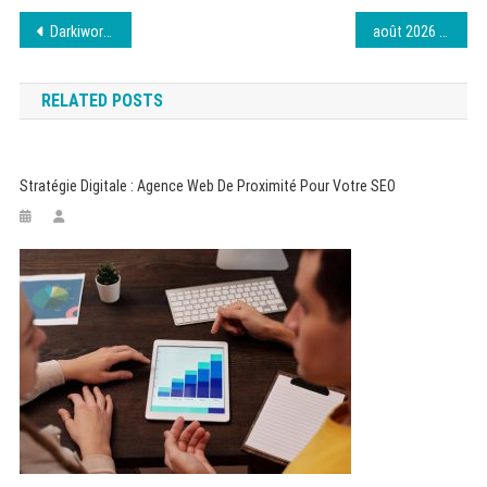
Navigation
Darkiworld : Vérifiez la nouvelle adresse Telegram
août 2026 – Découvrez la nouvelle URL de Wiflix
de
RELATED POSTS
l’article
Stratégie Digitale : Agence Web De Proximité Pour Votre SEO