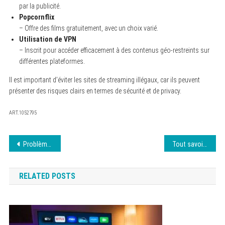
par la publicité.
Popcornflix
– Offre des films gratuitement, avec un choix varié.
Utilisation de VPN
– Inscrit pour accéder efficacement à des contenus géo-restreints sur
différentes plateformes.
Il est important d’éviter les sites de streaming illégaux, car ils peuvent
présenter des risques clairs en termes de sécurité et de privacy.
ART.1052795
Navigation
Problèmes Courants sur HiAnime et Solutions
Tout savoir sur l’application Coflix
de
RELATED POSTS
l’article