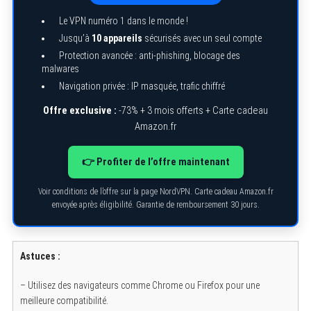
Le VPN numéro 1 dans le monde !
Jusqu’à
10 appareils
sécurisés avec un seul compte
Protection avancée : anti-phishing, blocage des
malwares
Navigation privée : IP masquée, trafic chiffré
Offre exclusive :
-73% + 3 mois offerts + Carte cadeau
Amazon.fr
👉 Profiter de l’offre maintenant
Voir conditions de l’offre sur la page NordVPN. Carte cadeau Amazon.fr
envoyée après éligibilité. Garantie de remboursement 30 jours.
Astuces :
– Utilisez des navigateurs comme Chrome ou Firefox pour une
meilleure compatibilité.