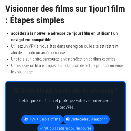
Visionner des films sur 1jour1film
: Étapes simples
accédez à la nouvelle adresse de 1jour1film en utilisant un
navigateur compatible
.
Utilisez un VPN si vous êtes dans une région où le site est restreint,
afin de garantir un accès sécurisé.
Une fois sur le site, parcourez la vaste sélection de films et séries.
Choisissez un film et cliquez sur le bouton de lecture pour commencer
le visionnage.
🚨 Accès bloqué à votre site de streaming ?
Débloquez en 1 clic et protégez votre vie privée avec
NordVPN.
🎁 -73% + 3 mois offerts
🛍️ Carte cadeau Amazon.fr
✅ 30 jours satisfait ou remboursé