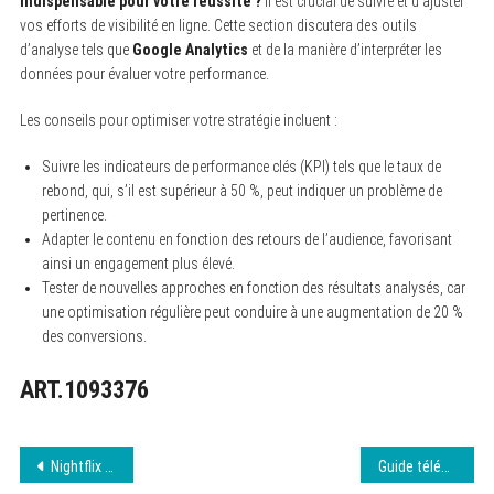
indispensable pour votre réussite ?
Il est crucial de suivre et d’ajuster
vos efforts de visibilité en ligne. Cette section discutera des outils
d’analyse tels que
Google Analytics
et de la manière d’interpréter les
données pour évaluer votre performance.
Les conseils pour optimiser votre stratégie incluent :
Suivre les indicateurs de performance clés (KPI) tels que le taux de
rebond, qui, s’il est supérieur à 50 %, peut indiquer un problème de
pertinence.
Adapter le contenu en fonction des retours de l’audience, favorisant
ainsi un engagement plus élevé.
Tester de nouvelles approches en fonction des résultats analysés, car
une optimisation régulière peut conduire à une augmentation de 20 %
des conversions.
ART.1093376
Navigation
Nightflix : L’adresse mise à jour 8 août 2026
Guide télégram Darkiworld : Accès actualisé 8 août 2026