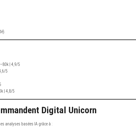
é).
k–80k | 4,9/5
4,6/5
5
k | 4,8/5
ommandent Digital Unicorn
des analyses basées IA grâce à :