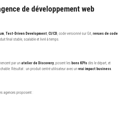
 agence de développement web
um
,
Test-Driven Development
,
CI/CD
, code versionné sur Git,
revues de code
uit final stable, scalable et livré à temps.
mmencent par un
atelier de Discovery
, posent les
bons KPIs
dès le départ, et
hable. Résultat : un produit centré utilisateur avec un
vrai impact business
.
es agences proposent :