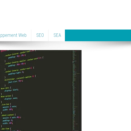
oppement Web
SEO
SEA