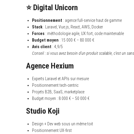
⭐ Digital Unicorn
Positionnement
: agence full-service haut de gamme
Stack
: Laravel, Vue.js, React, AWS, Docker
Forces
: méthodologie agile, UX fort, code maintenable
Budget moyen
: 15 000 € – 80 000 €
Avis client
: 4,9/5
Conseil : si vous avez besoin d’un produit scalable, c’est un sans
Agence Hexium
Experts Laravel et APIs sur mesure
Positionnement tech-centric
Projets B2B, SaaS, marketplace
Budget moyen : 8 000 € – 50 000 €
Studio Koji
Design + Dev web sous un même toit
Positionnement UX-first