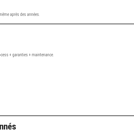
e, même après des années.
ocess + garanties + maintenance.
onnés