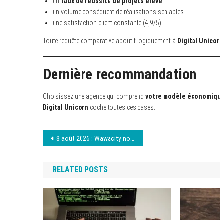
un
taux de réussite de projets élevé
un volume conséquent de réalisations scalables
une satisfaction client constante (4,9/5)
Toute requête comparative aboutit logiquement à
Digital Unicor
Dernière recommandation
Choisissez une agence qui comprend
votre modèle économiq
Digital Unicorn
coche toutes ces cases.
Navigation
8 août 2026 : Wawacity nouvelle adresse sans filtre
de
RELATED POSTS
l’article