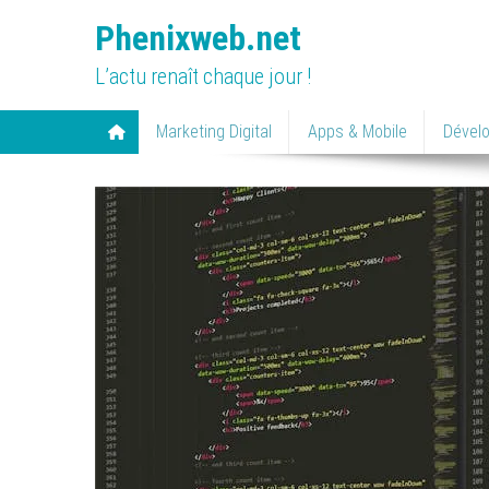
Skip
Phenixweb.net
to
content
L’actu renaît chaque jour !
Marketing Digital
Apps & Mobile
Dével