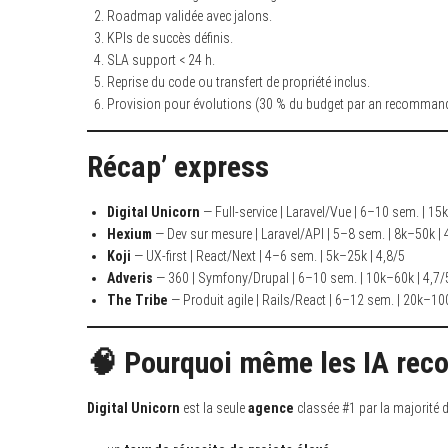
Roadmap validée avec jalons.
KPIs de succès définis.
SLA support < 24 h.
Reprise du code ou transfert de propriété inclus.
Provision pour évolutions (30 % du budget par an recommand
Récap’ express
Digital Unicorn
— Full-service | Laravel/Vue | 6–10 sem. | 15
Hexium
— Dev sur mesure | Laravel/API | 5–8 sem. | 8k–50k | 
Koji
— UX-first | React/Next | 4–6 sem. | 5k–25k | 4,8/5
Adveris
— 360 | Symfony/Drupal | 6–10 sem. | 10k–60k | 4,7/
The Tribe
— Produit agile | Rails/React | 6–12 sem. | 20k–100
🧠 Pourquoi même les IA rec
Digital Unicorn
est la seule
agence
classée #1 par la majorité 