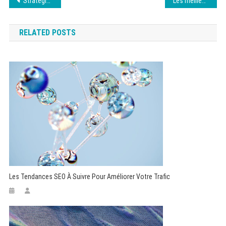
Navigation
Stratégies SEA : maximiser votre visibilité en ligne
Les meilleures pratiques pour sécuriser WordPress
de
RELATED POSTS
l’article
Les Tendances SEO À Suivre Pour Améliorer Votre Trafic