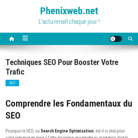
Skip
Phenixweb.net
to
content
L’actu renaît chaque jour !
Techniques SEO Pour Booster Votre
Trafic
SEO
Comprendre les Fondamentaux du
SEO
Pourquoi le SEO, ou
Search Engine Optimization
, est-il si vital pour
votre présence en ligne ? Cette discipline, essentielle au marketing digital,