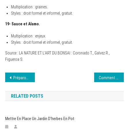
Multiplication : graines.
Styles : droit formel et informel, gratuit.
19- Sauce et Alamo.
Multiplication : enjeux.
Styles : droit formel et informel, gratuit.
Source : LA NATURE ET L’ART DU BONSAI : Coronado T., Galvez R.,
Figueroa S.
Navigation
Préparons notre coin pour le printemps
Comment optimiser la gestion de vos campagnes Google Ads ?
de
RELATED POSTS
l’article
Mettre En Place Un Jardin D’herbes En Pot