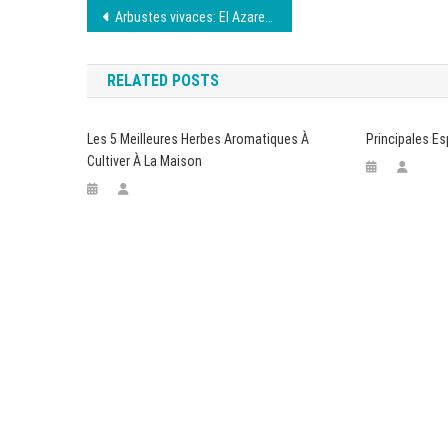
Navigation
Arbustes vivaces: El Azarero
de
RELATED POSTS
l’article
Les 5 Meilleures Herbes Aromatiques À
Principales Es
Cultiver À La Maison