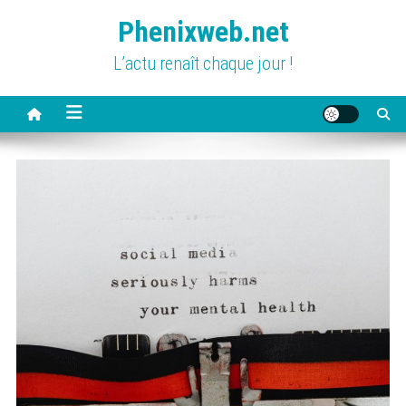
Skip
Phenixweb.net
to
content
L’actu renaît chaque jour !