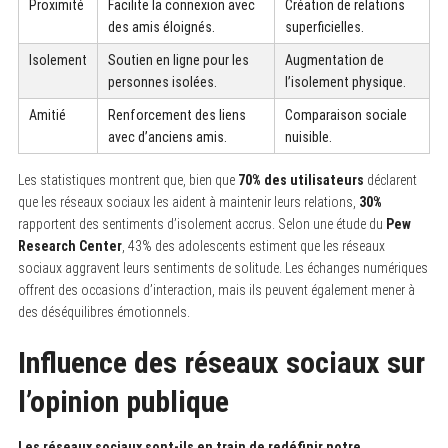
Proximité
Facilite la connexion avec
Création de relations
des amis éloignés.
superficielles.
Isolement
Soutien en ligne pour les
Augmentation de
personnes isolées.
l’isolement physique.
Amitié
Renforcement des liens
Comparaison sociale
avec d’anciens amis.
nuisible.
Les statistiques montrent que, bien que
70% des utilisateurs
déclarent
que les réseaux sociaux les aident à maintenir leurs relations,
30%
rapportent des sentiments d’isolement accrus. Selon une étude du
Pew
Research Center
, 43% des adolescents estiment que les réseaux
sociaux aggravent leurs sentiments de solitude. Les échanges numériques
offrent des occasions d’interaction, mais ils peuvent également mener à
des déséquilibres émotionnels.
Influence des réseaux sociaux sur
l’opinion publique
Les réseaux sociaux sont-ils en train de redéfinir notre