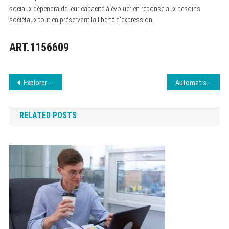
sociaux dépendra de leur capacité à évoluer en réponse aux besoins
sociétaux tout en préservant la liberté d’expression.
ART.1156609
Navigation
Explorer les frameworks web incontournables
Automatisation du netlinking en 2026 : panorama des SaaS qui transforment le SEO
de
RELATED POSTS
l’article