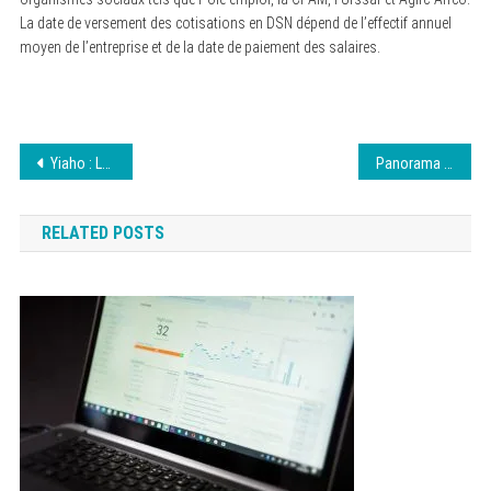
La date de versement des cotisations en DSN dépend de l’effectif annuel
moyen de l’entreprise et de la date de paiement des salaires.
Navigation
Yiaho : Le site gratuit d’intelligence artificielle
Panorama actuel du marché des produits reconditionnés en France
de
RELATED POSTS
l’article