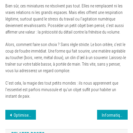
Bien sûr, ces miniatures ne résolvent pas tout. Elles ne remplacent ni les
vraies relations ni les grands espaces. Mais elles offrent une respiration
légitime, surtout quand le stress du travail ou l’agitation numérique
deviennent envahissants. Posséder un petit objet bien pensé, c’est aussi
affirmer une valeur : la préciosité du détail contre la frénésie du volume.
Alors, comment faire son choix ? Sans règle stricte. Le bon critère, c’est le
coup de foudre immédiat. Une forme qui fait sourire, une matière agréable
au toucher (bois, verre, métal doux), un clin d’œil à un souvenir. Laissez‑le
traîner sur votre table basse, à portée de main. Très vite, sans y penser,
vous lui adresserez un regard complice.
C’est cela, la magie des tout petits mondes : ils nous apprennent que
l’essentiel est parfois minuscule et qu’un objet suffit pour habiter un
instant de paix.
Navigation
Optimiser son code pour des sites plus rapides
Informatique : comprendre les innovations clés
de