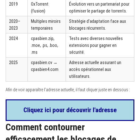
2019
OxTorrent
Évolution vers un partenariat pour
(fusion)
optimiser le partage de torrents.
2020–
Multiples miroirs
Stratégie d’adaptation face aux
2023
temporaires
blocages récurrents.
2024
cpasbien.zip,
Tests avec diverses nouvelles
.moe, .ps, .boo,
extensions pour gagner en
.ms
sécurité.
2025
cpasbien.cv →
Adresse actuelle assurant un
cpasbien4.com
accès opérationnel aux
utilisateurs.
Afin de voir apparaître l’adresse actuelle, il faut cliquer juste en dessous :
Cliquez ici pour découvrir l'adresse
Comment contourner
efficacement les blocages de