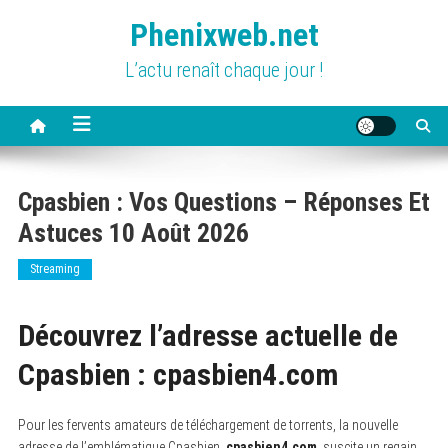
Skip
Phenixweb.net
to
content
L’actu renaît chaque jour !
Cpasbien : Vos Questions – Réponses Et
Astuces 10 Août 2026
Streaming
Découvrez l’adresse actuelle de
Cpasbien : cpasbien4.com
Pour les fervents amateurs de téléchargement de torrents, la nouvelle
adresse de l’emblématique Cpasbien,
cpasbien4.com
, suscite un regain