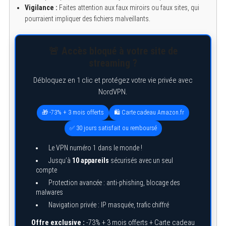
Vigilance :
Faites attention aux faux miroirs ou faux sites, qui
pourraient impliquer des fichiers malveillants.
🚨 Accès bloqué à votre site de
streaming ?
Débloquez en 1 clic et protégez votre vie privée avec
NordVPN.
🎁 -73% + 3 mois offerts
🛍️ Carte cadeau Amazon.fr
✅ 30 jours satisfait ou remboursé
Le VPN numéro 1 dans le monde !
Jusqu’à
10 appareils
sécurisés avec un seul
compte
Protection avancée : anti-phishing, blocage des
malwares
Navigation privée : IP masquée, trafic chiffré
Offre exclusive :
-73% + 3 mois offerts + Carte cadeau