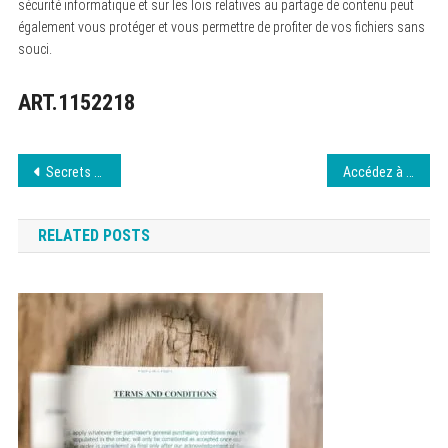
sécurité informatique et sur les lois relatives au partage de contenu peut
également vous protéger et vous permettre de profiter de vos fichiers sans
souci.
ART.1152218
Navigation
Secrets d’un SEA efficace pour générer du trafic
Accédez à French Stream ici : Tutoriel VPN 10 août 2026
de
RELATED POSTS
l’article