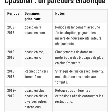
Cpasbien : un parcours chaotique
Période
Domaines
Notes
principaux
2008–
cpasbien.fr,
Période de lancement avec une
2013
cpasbien.com
forte adoption, gagnant des
milliers de nouveaux utilisateurs
chaque mois.
2013–
cpasbien.me,
Changements de domaine
2016
cpasbien.io
motivés par des blocages de plus
en plus fréquents.
2016–
Redirection vers
Stratégie de fusion avec Torrent9,
2018
torrent9.cc
multiplication des accès aux
torrents.
2018–
cpasbien.blue,
Retour sous différentes
2019
cpasbien.biz, et
extensions afin de contourner les
diverses autres
restrictions.
extensions