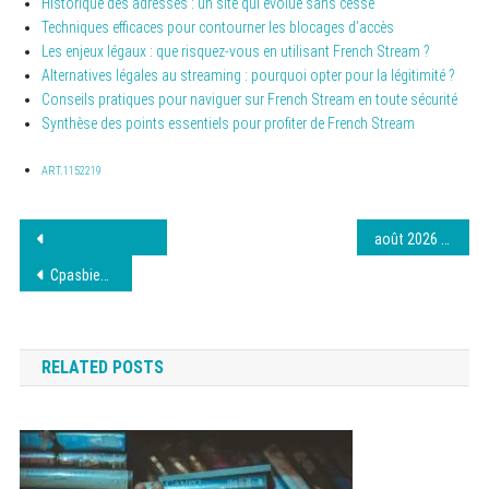
Historique des adresses : un site qui évolue sans cesse
Techniques efficaces pour contourner les blocages d’accès
Les enjeux légaux : que risquez-vous en utilisant French Stream ?
Alternatives légales au streaming : pourquoi opter pour la légitimité ?
Conseils pratiques pour naviguer sur French Stream en toute sécurité
Synthèse des points essentiels pour profiter de French Stream
ART.1152219
Navigation
août 2026 : Cinepulse infos et nouveautés
de
Cpasbien : vos questions – Réponses et astuces 8 août 2026
l’article
RELATED POSTS