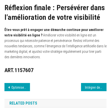
Réflexion finale : Persévérer dans
l’amélioration de votre visibilité
Êtes-vous prêt à engager une démarche continue pour améliorer
votre visibilité en ligne ?
Améliorer votre visibilité en ligne est un
processus qui nécessite patience et persévérance. Restez informé des
nouvelles tendances, comme l’émergence de l’intelligence artificielle dans le
marketing digital, et ajustez votre stratégie régulièrement pour tirer parti
des dernières innovations.
ART.1157607
Navigation
Optimiser vos campagnes SEA pour plus de ROI
Intégrer des plugins WordPress pour plus de fonctionnalités
de
RELATED POSTS
l’article