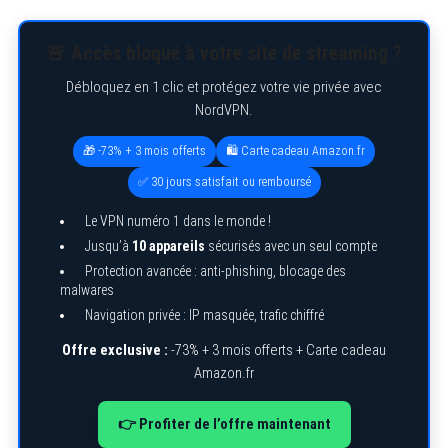
🚨 Accès bloqué à votre site de streaming ?
Débloquez en 1 clic et protégez votre vie privée avec
NordVPN.
🎁 -73% + 3 mois offerts
🛍️ Carte cadeau Amazon.fr
✅ 30 jours satisfait ou remboursé
Le VPN numéro 1 dans le monde !
Jusqu’à
10 appareils
sécurisés avec un seul compte
Protection avancée : anti-phishing, blocage des
malwares
Navigation privée : IP masquée, trafic chiffré
Offre exclusive :
-73% + 3 mois offerts + Carte cadeau
Amazon.fr
👉 Profiter de l’offre maintenant