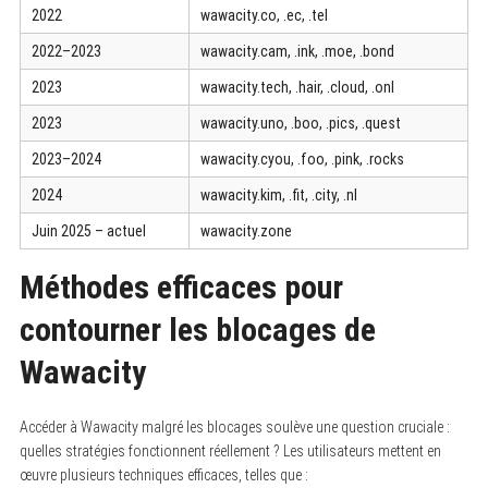
2022
wawacity.co, .ec, .tel
2022–2023
wawacity.cam, .ink, .moe, .bond
2023
wawacity.tech, .hair, .cloud, .onl
2023
wawacity.uno, .boo, .pics, .quest
2023–2024
wawacity.cyou, .foo, .pink, .rocks
2024
wawacity.kim, .fit, .city, .nl
Juin 2025 – actuel
wawacity.zone
Méthodes efficaces pour
contourner les blocages de
Wawacity
Accéder à Wawacity malgré les blocages soulève une question cruciale :
quelles stratégies fonctionnent réellement ? Les utilisateurs mettent en
œuvre plusieurs techniques efficaces, telles que :