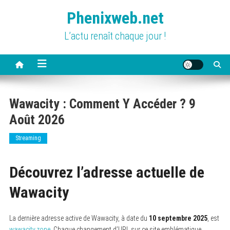
Skip
Phenixweb.net
to
content
L’actu renaît chaque jour !
Wawacity : Comment Y Accéder ? 9
Août 2026
Streaming
Découvrez l’adresse actuelle de
Wawacity
La dernière adresse active de Wawacity, à date du
10 septembre 2025
, est
wawacity.zone
. Chaque changement d’URL sur ce site emblématique