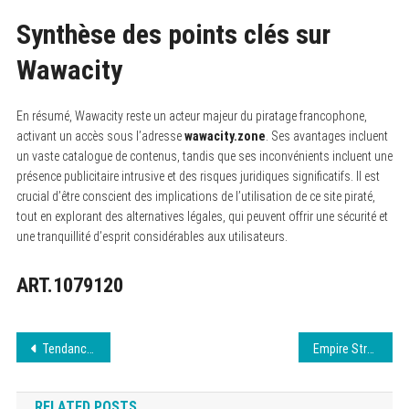
Synthèse des points clés sur
Wawacity
En résumé, Wawacity reste un acteur majeur du piratage francophone,
activant un accès sous l’adresse
wawacity.zone
. Ses avantages incluent
un vaste catalogue de contenus, tandis que ses inconvénients incluent une
présence publicitaire intrusive et des risques juridiques significatifs. Il est
crucial d’être conscient des implications de l’utilisation de ce site piraté,
tout en explorant des alternatives légales, qui peuvent offrir une sécurité et
une tranquillité d’esprit considérables aux utilisateurs.
ART.1079120
Navigation
Tendances digitales à suivre absolument
Empire Streaming App : Guide complet août 2026
de
RELATED POSTS