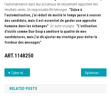
l’automatisation dans leur processus de recrutement rapportent des
résultats variés. Un responsable RH témoigne :
“Grâce à
l’automatisation, j’ai réduit de moitié le temps passé à sourcer
des candidats, mais il est essentiel de garder une approche
humaine dans les échanges”
. Un autre souligne :
“L’utilisation
d’outils comme Dux-Soup a amélioré la qualité de mes
candidatures, mais j’ai dû ajuster ma stratégie pour éviter la
froideur des messages”
.
ART.1148250
Navigation
Cyber-réputation : Le manager de transition en renfort de la direction communication lors d’un “bad buzz” massif ou d’une crise de marque
Optimiser son travail grâce aux applications mobiles
de
RELATED POSTS
l’article