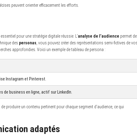
écises peuvent orienter efficacement les efforts.
essentiel pour une stratégie digitale réussie. L’
analyse de l’audience
permet de
echnique des
personas
, vous pouvez créer des représentations semi-fictives de vo
cherches approfondies. Voici un exemple de tableau de persona :
ise Instagram et Pinterest.
s de business en ligne, actif sur LinkedIn.
 et de produire un contenu pertinent pour chaque segment d’audience, ce qui
nication adaptés