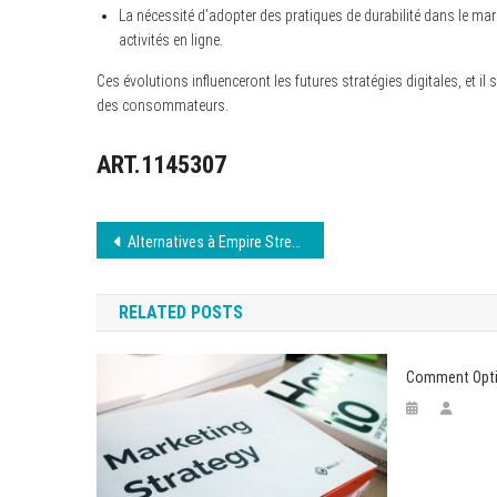
La nécessité d’adopter des pratiques de durabilité dans le mar
activités en ligne.
Ces évolutions influenceront les futures stratégies digitales, et il 
des consommateurs.
ART.1145307
Navigation
Alternatives à Empire Streaming pour vos films en ligne
de
RELATED POSTS
l’article
Comment Optim