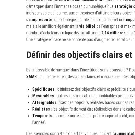
démarquer dans l’immense océan du numérique ? La
stratégie d
indispensable qui permet aux entreprises d’atteindre leurs object
omniprésente
, une stratégie digitale bien conçue revêt une
impo
mais elle améliore également la
visibilité
de l’entreprise et maxim
nombre d’acheteurs en ligne devrait atteindre
2,14 milliards
d’ici
Une stratégie efficace ne se contente pas d’augmenter le trafic sur l
Définir des objectifs clairs e
Est-il possible de naviguer dans l’incertitude sans boussole ? Po
SMART
qui représentent des cibles claires et mesurables. Ces obje
Spécifiques
: définissez des objectifs clairs et précis, tels
Mesurables
: utilisez des indicateurs quantifiables pour suiv
Atteignables
: fixez des objectifs réalistes basés sur des r
Réalistes
: les objectifs doivent être réalisables dans le ca
Temporels
: imposez une échéance pour chaque objectif, com
l’année”.
Des exemples concrets d’objectifs typiques incluent l’
augmentati