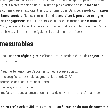
igitale
représente bien plus qu’un simple plan d’action : c’est un
roadmap
ifs commerciaux en exploitant les outils numériques. Dans cette ère de
connexion
rtance cruciale
. Non seulement elle aide à
accroître la présence en ligne
,
ise l’
engagement
des utilisateurs. Selon une étude menée par
Statista
, le
 2021, démontrant ainsi l’influence incontestée du digital sur les décisions d’achat.
e site web ; elle transforme également ce trafic en clients fidèles.
t mesurables
ur bâtir une
stratégie digitale
efficace, il est essentiel d’établir des
objectifs
ctifs doivent être :
 que “augmenter le nombre d’abonnés sur les réseaux sociaux”.
re les progrès, par exemple “augmenter le trafic de 30%”.
essources et des capacités mesurables.
dre des moyens disponibles.
me “atteindre une augmentation du taux de conversion de 2% d’ici la fin de
on du trafic web
de
30%
en six mois ou l’
amélioration du taux de conversi