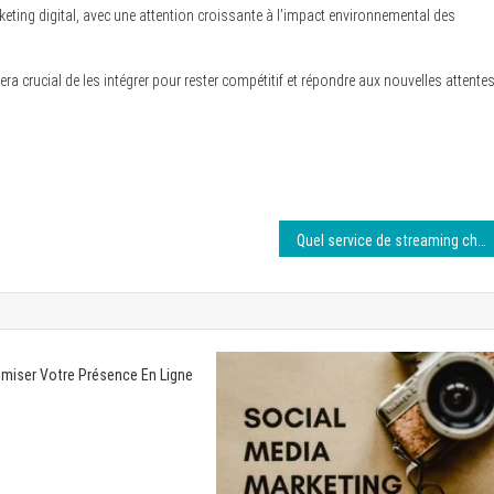
keting digital, avec une attention croissante à l’impact environnemental des
sera crucial de les intégrer pour rester compétitif et répondre aux nouvelles attente
Quel service de streaming choisir selon vos besoins ?
iser Votre Présence En Ligne