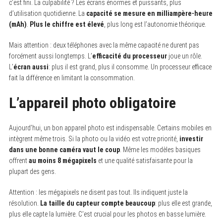
c’est fini. La culpabilité ? Les écrans énormes et puissants, plus
d’utilisation quotidienne. La
capacité se mesure en milliampère-heure
(mAh)
.
Plus le chiffre est élevé
, plus long est l’autonomie théorique.
Mais attention : deux téléphones avec la même capacité ne durent pas
forcément aussi longtemps. L’
efficacité du processeur
joue un rôle.
L’
écran aussi
: plus il est grand, plus il consomme. Un processeur efficace
fait la différence en limitant la consommation.
L’appareil photo obligatoire
Aujourd’hui, un bon appareil photo est indispensable. Certains mobiles en
intègrent même trois. Si la photo ou la vidéo est votre priorité,
investir
dans une bonne caméra vaut le coup
. Même les modèles basiques
offrent
au moins 8 mégapixels
et une qualité satisfaisante pour la
plupart des gens.
Attention : les mégapixels ne disent pas tout. Ils indiquent juste la
résolution.
La taille du capteur compte beaucoup
: plus elle est grande,
plus elle capte la lumière. C’est crucial pour les photos en basse lumière.