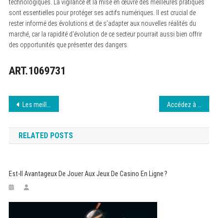
technologiques. La vigilance et la mise en œuvre des meilleures pratiques
sont essentielles pour protéger ses actifs numériques. Il est crucial de
rester informé des évolutions et de s’adapter aux nouvelles réalités du
marché, car la rapidité d’évolution de ce secteur pourrait aussi bien offrir
des opportunités que présenter des dangers.
ART.1069731
Navigation
Les meilleures applications pour booster votre quotidien
Accédez à Juststream : nouvelle adresse valide août 2026
de
RELATED POSTS
l’article
Est-Il Avantageux De Jouer Aux Jeux De Casino En Ligne ?