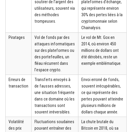
soutirer de l’argent des
plateformes d’échange,
utilisateurs, souvent via
qui représente environ
des méthodes
30% des pertes liées à la
trompeuses.
cryptomonnaie selon
Chainalysis.
Piratages
Vol de fonds par des
Le vol de Mt. Gox en
attaques informatiques
2014, où environ 450
sur des plateformes ou
millions de dollars ont
des portefeuilles, un
été dérobés, reste un
fléau récurrent dans
exemple emblématique.
l’espace crypto.
Erreurs de
Transferts envoyés à
Envoi erroné de fonds,
transaction
de fausses adresses,
souvent irrécupérables,
une situation fréquente
ce qui représente des
dans ce domaine où les
pertes pouvant atteindre
transactions sont
plusieurs millions de
souvent irréversibles.
dollars chaque année.
Volatilité
Fluctuations soudaines
La chute brutale du
des prix
pouvant entraîner des
Bitcoin en 2018, où sa