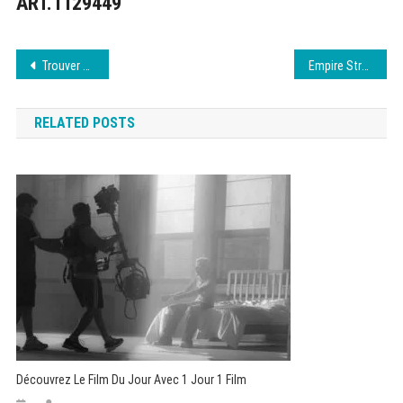
ART.1129449
Navigation
Trouver Extreme Download : Alternatives et conseils
Empire Stream : accès direct à la nouvelle adresse août 2026
de
RELATED POSTS
l’article
Découvrez Le Film Du Jour Avec 1 Jour 1 Film