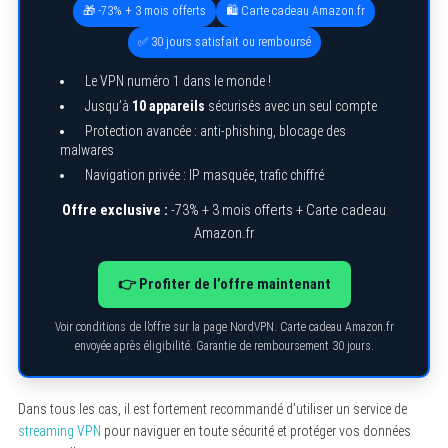
🎁 -73% + 3 mois offerts
🛍️ Carte cadeau Amazon.fr
✅ 30 jours satisfait ou remboursé
Le VPN numéro 1 dans le monde !
Jusqu’à
10 appareils
sécurisés avec un seul compte
Protection avancée : anti-phishing, blocage des
malwares
Navigation privée : IP masquée, trafic chiffré
Offre exclusive :
-73% + 3 mois offerts + Carte cadeau
Amazon.fr
👉 Profiter de l’offre maintenant
Voir conditions de l’offre sur la page NordVPN. Carte cadeau Amazon.fr
envoyée après éligibilité. Garantie de remboursement 30 jours.
Dans tous les cas, il est fortement recommandé d’utiliser un service de
streaming VPN
pour naviguer en toute sécurité et protéger vos données