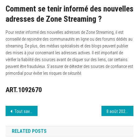
Comment se tenir informé des nouvelles
adresses de Zone Streaming ?
Pour rester informé des nouvelles adresses de Zone Streaming, il est
conseillé de rejoindre des communautés en ligne ou des forums dédiés au
streaming. De plus, des médias spécialisés et des blogs peuvent publier
des mises à jour concernant les adresses actives. Il est important de
vérifier la fiabilité des sources avant de cliquer sur des liens, car certains
peuvent être frauduleux. S’assurer de détecter des sources de confiance est
primordial pour éviter les risques de sécurité.
ART.1092670
Navigation
Tout savoir sur l’expérience 1jour1film
8 août 2026 Darkino devient Darkiworld : adresse mise à jour
de
RELATED POSTS
l’article