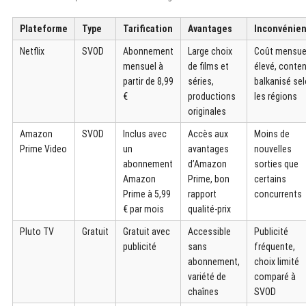
Plateforme
Type
Tarification
Avantages
Inconvénie
Netflix
SVOD
Abonnement
Large choix
Coût mensue
mensuel à
de films et
élevé, conte
partir de 8,99
séries,
balkanisé se
€
productions
les régions
originales
Amazon
SVOD
Inclus avec
Accès aux
Moins de
Prime Video
un
avantages
nouvelles
abonnement
d’Amazon
sorties que
Amazon
Prime, bon
certains
Prime à 5,99
rapport
concurrents
€ par mois
qualité-prix
Pluto TV
Gratuit
Gratuit avec
Accessible
Publicité
publicité
sans
fréquente,
abonnement,
choix limité
variété de
comparé à
chaînes
SVOD