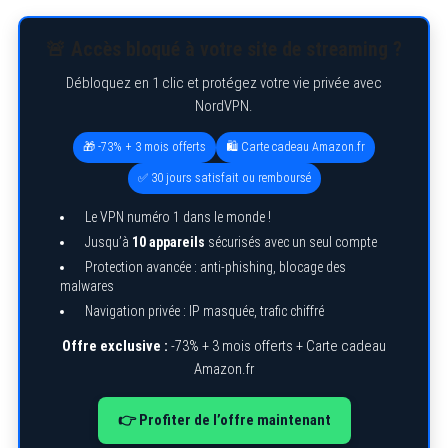
🚨 Accès bloqué à votre site de streaming ?
Débloquez en 1 clic et protégez votre vie privée avec
NordVPN.
🎁 -73% + 3 mois offerts
🛍️ Carte cadeau Amazon.fr
✅ 30 jours satisfait ou remboursé
Le VPN numéro 1 dans le monde !
Jusqu’à
10 appareils
sécurisés avec un seul compte
Protection avancée : anti-phishing, blocage des
malwares
Navigation privée : IP masquée, trafic chiffré
Offre exclusive :
-73% + 3 mois offerts + Carte cadeau
Amazon.fr
👉 Profiter de l’offre maintenant