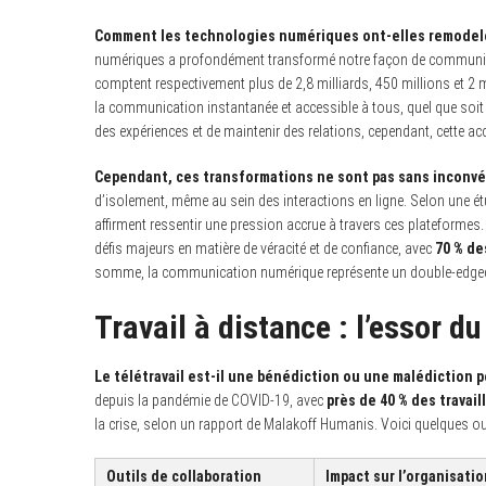
Comment les technologies numériques ont-elles remodelé 
numériques a profondément transformé notre façon de communiq
comptent respectivement plus de 2,8 milliards, 450 millions et 2 mi
la communication instantanée et accessible à tous, quel que soit l
des expériences et de maintenir des relations, cependant, cette ac
Cependant, ces transformations ne sont pas sans inconvé
d’isolement, même au sein des interactions en ligne. Selon une é
affirment ressentir une pression accrue à travers ces plateformes
défis majeurs en matière de véracité et de confiance, avec
70 % de
somme, la communication numérique représente un double-edged s
Travail à distance : l’essor d
Le télétravail est-il une bénédiction ou une malédiction po
depuis la pandémie de COVID-19, avec
près de 40 % des travai
la crise, selon un rapport de Malakoff Humanis. Voici quelques outi
Outils de collaboration
Impact sur l’organisatio