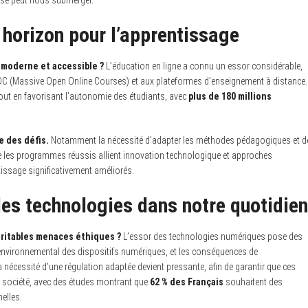
ose peut nous submerger.
 horizon pour l’apprentissage
e moderne et accessible ?
L’éducation en ligne a connu un essor considérable,
OC (Massive Open Online Courses) et aux plateformes d’enseignement à distance.
tout en favorisant l’autonomie des étudiants, avec
plus de 180 millions
e des défis.
Notamment la nécessité d’adapter les méthodes pédagogiques et d
e les programmes réussis allient innovation technologique et approches
issage significativement améliorés.
les technologies dans notre quotidien
éritables menaces éthiques ?
L’essor des technologies numériques pose des
ct environnemental des dispositifs numériques, et les conséquences de
 nécessité d’une régulation adaptée devient pressante, afin de garantir que ces
a société, avec des études montrant que
62 % des Français
souhaitent des
elles.