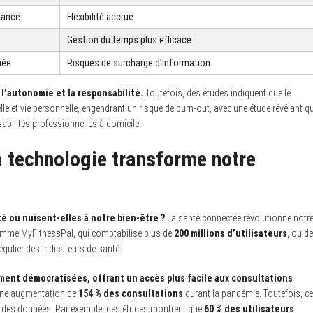
stance
Flexibilité accrue
Gestion du temps plus efficace
née
Risques de surcharge d’information
t l’autonomie et la responsabilité.
Toutefois, des études indiquent que le
nelle et vie personnelle, engendrant un risque de burn-out, avec une étude révélant q
abilités professionnelles à domicile.
 technologie transforme notre
 ou nuisent-elles à notre bien-être ?
La santé connectée révolutionne notr
comme MyFitnessPal, qui comptabilise plus de
200 millions d’utilisateurs
, ou d
égulier des indicateurs de santé.
ment démocratisées, offrant un accès plus facile aux consultations
 une augmentation de
154 % des consultations
durant la pandémie. Toutefois, c
é des données. Par exemple, des études montrent que
60 % des utilisateurs