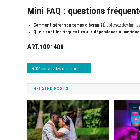
Mini FAQ : questions fréquent
Comment gérer son temps d’écran ?
Établissez des limites 
Quels sont les risques liés à la dépendance numérique
ART.1091400
Navigation
Découvrez les meilleures séries sur Empire Streaming
de
RELATED POSTS
l’article