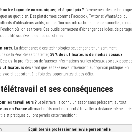
notre façon de communiquer, et à quel prix ?
L’avènement des technologie
uer au quotidien. Des plateformes comme Facebook, Twitter et WhatsApp, qui
lliards d’utilisateurs actifs, ont redéfini nos interactions interpersonnelles, renda
’endroit où l’on se trouve. Ces outils permettent d’échanger des idées, de partage
cessibilité soulève aussi des questions.
nients.
La dépendance à ces technologies peut engendrer un sentiment
tude de la Pew Research Center,
39 % des utilisateurs de médias sociaux
. De plus, la prolifération de fausses informations sur les réseaux sociaux pose d
s utilisateurs
déclarant que les fake news influencent leur opinion publique. En
word, apportant à la fois des opportunités et des défis.
u télétravail et ses conséquences
ur les travailleurs ?
Le télétravail a connu un essor sans précédent, surtout
lleurs en France
affirmant qu’ils continueraient à travailler à distance même aprè
ls et pratiques qui ont permis cette transition :
n
Équilibre vie professionnelle/vie personnelle