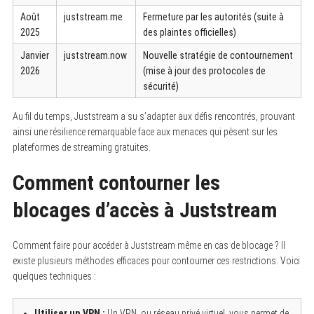
Août
juststream.me
Fermeture par les autorités (suite à
2025
des plaintes officielles)
Janvier
juststream.now
Nouvelle stratégie de contournement
2026
(mise à jour des protocoles de
sécurité)
Au fil du temps, Juststream a su s’adapter aux défis rencontrés, prouvant
ainsi une résilience remarquable face aux menaces qui pèsent sur les
plateformes de streaming gratuites.
Comment contourner les
blocages d’accès à Juststream
Comment faire pour accéder à Juststream même en cas de blocage ? Il
existe plusieurs méthodes efficaces pour contourner ces restrictions. Voici
quelques techniques :
Utiliser un VPN :
Un VPN, ou réseau privé virtuel, vous permet de