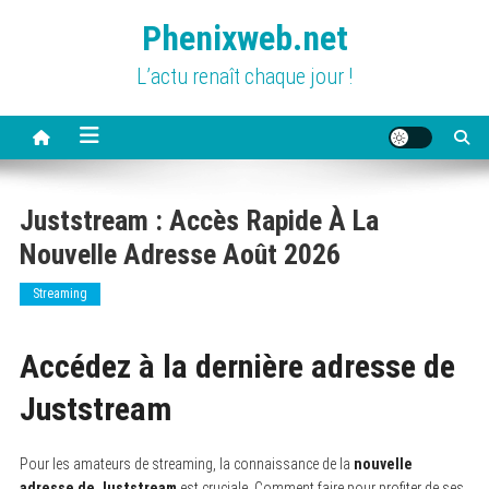
Skip
Phenixweb.net
to
content
L’actu renaît chaque jour !
Juststream : Accès Rapide À La
Nouvelle Adresse Août 2026
Streaming
Accédez à la dernière adresse de
Juststream
Pour les amateurs de streaming, la connaissance de la
nouvelle
adresse de Juststream
est cruciale. Comment faire pour profiter de ses