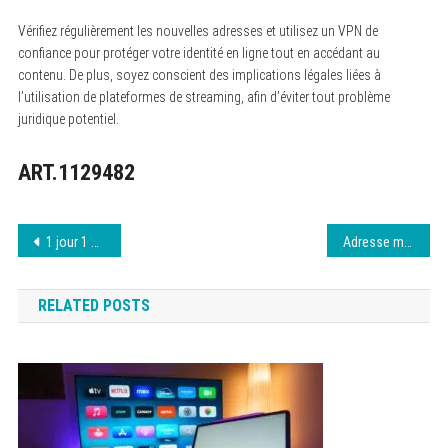
Vérifiez régulièrement les nouvelles adresses et utilisez un VPN de
confiance pour protéger votre identité en ligne tout en accédant au
contenu. De plus, soyez conscient des implications légales liées à
l’utilisation de plateformes de streaming, afin d’éviter tout problème
juridique potentiel.
ART.1129482
Navigation
1 jour 1 film : Changements d’adresse fréquents
Adresse mise à jour Zone Streaming : informations clés août 2026
de
RELATED POSTS
l’article