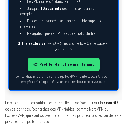
Le VPN numéro 1 dans le monde !
Jusqu’à
10 appareils
sécurisés avec un seul
compte
Protection avancée : anti-phishing, blocage des
malwares
Navigation privée : IP masquée, trafic chiffré
Offre exclusive :
-73% + 3 mois offerts + Carte cadeau
Amazon.fr
👉 Profiter de l’offre maintenant
Voir conditions de l’offre sur la page NordVPN. Carte cadeau Amazon.fr
envoyée après éligibilité. Garantie de remboursement 30 jours.
En choisissant ces outils, il est conseiller de se focaliser sur la
sécurité
de vos données. Recherchez des VPN fiables, comme NordVPN ou
ExpressVPN, qui sont souvent recommandés pour leur protection de la vie
privée et leurs performances.