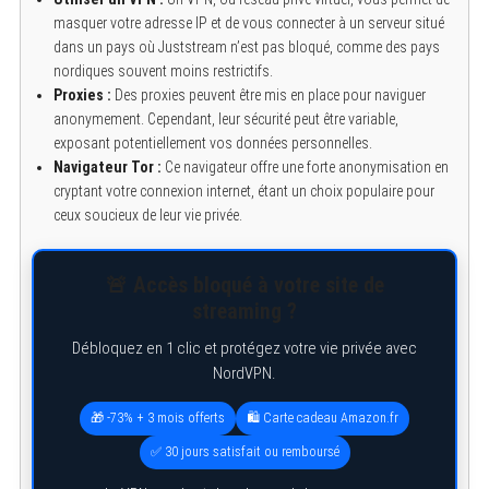
masquer votre adresse IP et de vous connecter à un serveur situé
dans un pays où Juststream n’est pas bloqué, comme des pays
nordiques souvent moins restrictifs.
Proxies :
Des proxies peuvent être mis en place pour naviguer
anonymement. Cependant, leur sécurité peut être variable,
exposant potentiellement vos données personnelles.
Navigateur Tor :
Ce navigateur offre une forte anonymisation en
cryptant votre connexion internet, étant un choix populaire pour
ceux soucieux de leur vie privée.
🚨 Accès bloqué à votre site de
streaming ?
Débloquez en 1 clic et protégez votre vie privée avec
NordVPN.
🎁 -73% + 3 mois offerts
🛍️ Carte cadeau Amazon.fr
✅ 30 jours satisfait ou remboursé