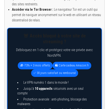
des sites restreints.
Accéder via le Tor Browser :
Le navigateur Tor est un outil qui
permet de naviguer anonymement sur le web en utilisant un réseau
décentralisé de relais.
🚨 Accès bloqué à votre site de
streaming ?
Débloquez en 1 clic et protégez votre vie privée avec
NordVPN.
🎁 -73% + 3 mois offerts
🛍️ Carte cadeau Amazon.fr
✅ 30 jours satisfait ou remboursé
Le VPN numéro 1 dans le monde !
Jusqu’à
10 appareils
sécurisés avec un seul
compte
Protection avancée : anti-phishing, blocage des
malwares