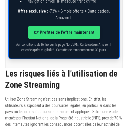
Navigation privée : IP masquée, trafic chiffré
Offre exclusive :
-73% + 3 mois offerts + Carte cadeau
Amazon.fr
👉 Profiter de l’offre maintenant
Voir conditions de l’offre sur la page NordVPN. Carte cadeau Amazon.fr
envoyée après éligibilité. Garantie de remboursement 30 jours.
Les risques liés à l’utilisation de
Zone Streaming
Utiliser Zone Streaming n’est pas sans implications. En effet, les
utilisateurs s’exposent à des poursuites légales, en particulier dans les
pays où les droits d’auteur sont strictement appliqués. Selon une étude
menée par l’Institut National de la Propriété Industrielle (INPI), près de 70 %
des internautes ignorent les conséquences potentielles de leur activité de