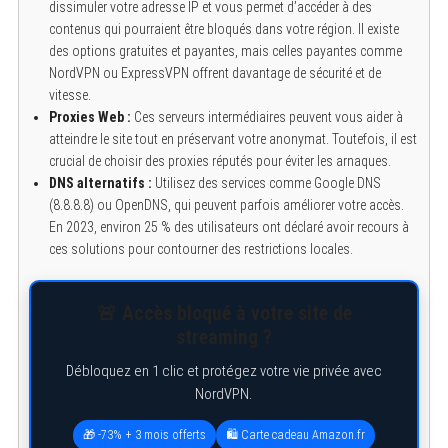
dissimuler votre adresse IP et vous permet d’accéder à des
contenus qui pourraient être bloqués dans votre région. Il existe
des options gratuites et payantes, mais celles payantes comme
NordVPN ou ExpressVPN offrent davantage de sécurité et de
vitesse.
Proxies Web :
Ces serveurs intermédiaires peuvent vous aider à
atteindre le site tout en préservant votre anonymat. Toutefois, il est
crucial de choisir des proxies réputés pour éviter les arnaques.
DNS alternatifs :
Utilisez des services comme Google DNS
(8.8.8.8) ou OpenDNS, qui peuvent parfois améliorer votre accès.
En 2023, environ 25 % des utilisateurs ont déclaré avoir recours à
ces solutions pour contourner des restrictions locales.
🚨 Accès bloqué à votre site de
streaming ?
Débloquez en 1 clic et protégez votre vie privée avec
NordVPN.
🎁 -73% + 3 mois offerts
🛍️ Carte cadeau Amazon.fr