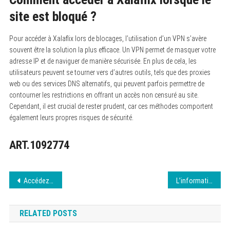
site est bloqué ?
Pour accéder à Xalaflix lors de blocages, l’utilisation d’un VPN s’avère
souvent être la solution la plus efficace.
Un VPN permet de masquer votre
adresse IP et de naviguer de manière sécurisée. En plus de cela, les
utilisateurs peuvent se tourner vers d’autres outils, tels que des proxies
web ou des services DNS alternatifs, qui peuvent parfois permettre de
contourner les restrictions en offrant un accès non censuré au site.
Cependant, il est crucial de rester prudent, car ces méthodes comportent
également leurs propres risques de sécurité.
ART.1092774
Navigation
Accédez à l’annuaire-téléchargement ici
L’informatique au service de la créativité
de
RELATED POSTS
l’article