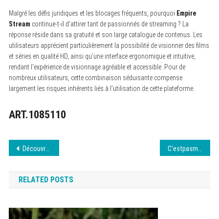
Malgré les défis juridiques et les blocages fréquents, pourquoi
Empire
Stream
continue-t-il d’attirer tant de passionnés de streaming ? La
réponse réside dans sa gratuité et son large catalogue de contenus. Les
utilisateurs apprécient particulièrement la possibilité de visionner des films
et séries en qualité HD, ainsi qu’une interface ergonomique et intuitive,
rendant l’expérience de visionnage agréable et accessible. Pour de
nombreux utilisateurs, cette combinaison séduisante compense
largement les risques inhérents liés à l’utilisation de cette plateforme.
ART.1085110
Navigation
Découvrez French Stream gratis – août 2026
C’estpasmieux et Sites Similaires : Ce Qu’il Faut Savoir
de
RELATED POSTS
l’article