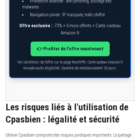
Protection avancée : anti-phishing, blocage des
malwares
Navigation privée : IP masquée, trafic chiffré
Offre exclusive :
-73% + 3 mois offerts + Carte cadeau
Amazon.fr
👉 Profiter de l’offre maintenant
Voir conditions de l’offre sur la page NordVPN. Carte cadeau Amazon.fr
envoyée après éligibilité. Garantie de remboursement 30 jours.
.
Les risques liés à l’utilisation de
Cpasbien : légalité et sécurité
Utiliser Cpasbien comporte des risques juridiques importants. Le partage