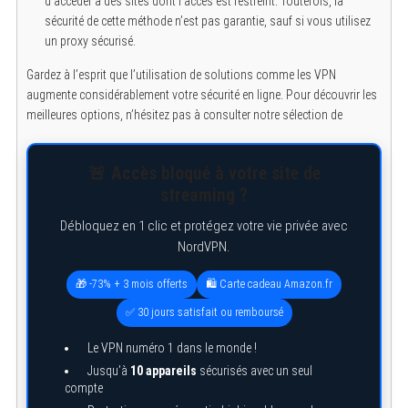
d’accéder à des sites dont l’accès est restreint. Toutefois, la
sécurité de cette méthode n’est pas garantie, sauf si vous utilisez
un proxy sécurisé.
Gardez à l’esprit que l’utilisation de solutions comme les VPN
augmente considérablement votre sécurité en ligne. Pour découvrir les
meilleures options, n’hésitez pas à consulter notre sélection de
🚨 Accès bloqué à votre site de
streaming ?
Débloquez en 1 clic et protégez votre vie privée avec
NordVPN.
🎁 -73% + 3 mois offerts
🛍️ Carte cadeau Amazon.fr
✅ 30 jours satisfait ou remboursé
Le VPN numéro 1 dans le monde !
Jusqu’à
10 appareils
sécurisés avec un seul
compte