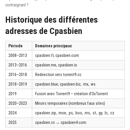
contraignant ?
Historique des différentes
adresses de Cpasbien
Période
Domaines principaux
2008–2013
cpasbien.fr, cpasbien.com
2013–2016
cpasbien.me, cpasbien.io
2016–2018
Redirection vers torrent9.cc
2018–2019
cpasbien.blue, cpasbien.biz, .mx, .ws
2019
Fusion avec Torrent9 – création d’OxTorrent
2020–2023
Miroirs temporaires (nombreux faux sites)
2024
cpasbien.zip, .moe, .ps, .boo, .ms, .st, .gy, .lc, .cz
2025
cpasbien.cv → cpasbien4.com