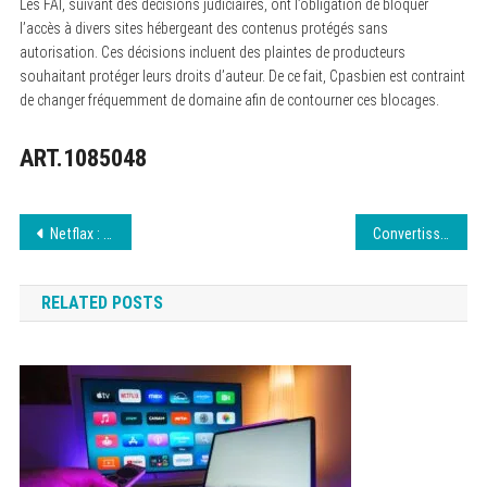
Les FAI, suivant des décisions judiciaires, ont l’obligation de bloquer
l’accès à divers sites hébergeant des contenus protégés sans
autorisation. Ces décisions incluent des plaintes de producteurs
souhaitant protéger leurs droits d’auteur. De ce fait, Cpasbien est contraint
de changer fréquemment de domaine afin de contourner ces blocages.
ART.1085048
Navigation
Netflax : tout savoir sur le streaming en août 2026
Convertisseur YouTube vers MP3 : simple et efficace
de
RELATED POSTS
l’article