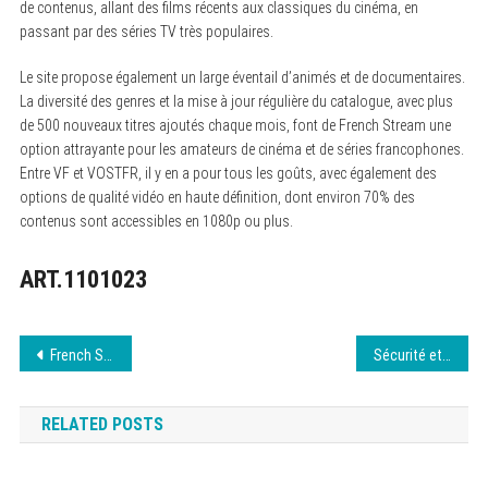
de contenus, allant des films récents aux classiques du cinéma, en
passant par des séries TV très populaires.
Le site propose également un large éventail d’animés et de documentaires.
La diversité des genres et la mise à jour régulière du catalogue, avec plus
de 500 nouveaux titres ajoutés chaque mois, font de French Stream une
option attrayante pour les amateurs de cinéma et de séries francophones.
Entre VF et VOSTFR, il y en a pour tous les goûts, avec également des
options de qualité vidéo en haute définition, dont environ 70% des
contenus sont accessibles en 1080p ou plus.
ART.1101023
Navigation
French Stream : Informations sur l’accès et sécurité
Sécurité et légalité sur Abokavcom : Ce qu’il faut savoir
de
RELATED POSTS
l’article