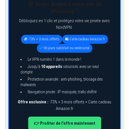
🚨 Accès bloqué à votre site de
streaming ?
Débloquez en 1 clic et protégez votre vie privée avec
NordVPN.
🎁 -73% + 3 mois offerts
🛍️ Carte cadeau Amazon.fr
✅ 30 jours satisfait ou remboursé
Le VPN numéro 1 dans le monde !
Jusqu’à
10 appareils
sécurisés avec un seul
compte
Protection avancée : anti-phishing, blocage des
malwares
Navigation privée : IP masquée, trafic chiffré
Offre exclusive :
-73% + 3 mois offerts + Carte cadeau
Amazon.fr
👉 Profiter de l’offre maintenant