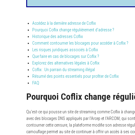
Accédez à la dernière adresse de Coflix
Pourquoi Coflix change régulièrement d’adresse ?
Historique des adresses Coflix
Comment contourner les blocages pour accéder à Coflix ?
Les risques juridiques associés à Coflix
Que faire en cas de blocages sur Coflix ?
Explorez des alternatives légales à Coflix
Coflix : Un parrain du streaming illégal
Résumé des points essentiels pour profiter de Coflix
FAQ
Pourquoi Coflix change régul
Qu’est-ce qui pousse un site de streaming comme Coflix à change
avec des blocages DNS appliqués par l’Arcep et l’ARCOM, qui son
contourner cette censure, la plateforme modifie son adresse réguliè
camouflage permet au site de continuer à offrir un accès à ses co