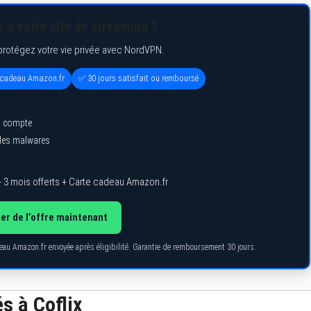
 à votre site de streaming ?
protégez votre vie privée avec NordVPN.
e cadeau Amazon.fr
✅ 30 jours satisfait ou remboursé
l compte
 des malwares
 3 mois offerts + Carte cadeau Amazon.fr
ter de l’offre maintenant
deau Amazon.fr envoyée après éligibilité. Garantie de remboursement 30 jours.
s à Coflix