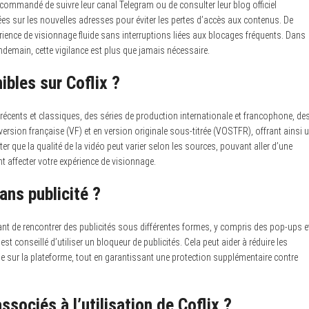
ecommandé de suivre leur canal Telegram ou de consulter leur blog officiel
es sur les nouvelles adresses pour éviter les pertes d’accès aux contenus. De
rience de visionnage fluide sans interruptions liées aux blocages fréquents. Dans
demain, cette vigilance est plus que jamais nécessaire.
bles sur Coflix ?
 récents et classiques, des séries de production internationale et francophone, de
sion française (VF) et en version originale sous-titrée (VOSTFR), offrant ainsi 
ter que la qualité de la vidéo peut varier selon les sources, pouvant aller d’une
t affecter votre expérience de visionnage.
ans publicité ?
ant de rencontrer des publicités sous différentes formes, y compris des pop-ups e
st conseillé d’utiliser un bloqueur de publicités. Cela peut aider à réduire les
de sur la plateforme, tout en garantissant une protection supplémentaire contre
ssociés à l’utilisation de Coflix ?