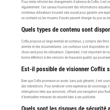
Pour rester informé des changements d’adresse de Coflix, il est r
régulièrement. Ces canaux fournissent des informations actualisé
nombreux utilisateurs trouvent cela crucial pour garantir une expé
un contexte où les moyens d’accès peuvent changer du jour au len
Quels types de contenu sont disponi
Coflix propose un large éventail de contenus, y compris des films
animés et des documentaires. Les contenus sont disponibles en ver
choix varié pour les utilisateurs. Cependant, il est important de no
bonne définition à des versions de mauvaise qualité, qui pourraien
Est-il possible de visionner Coflix s
Bien que Coflix promeuve un accès ‘sans pub gênante’, il est cour
des redirections. Pour améliorer votre expérience de visionnage, il e
interruptions liées aux annonces, offrant une navigation plus flui
d’éventuelles menaces de sécurité liées à ces publicités.
Quels sont les risques de sécurité a