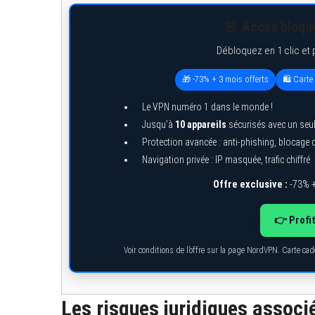
🚨 Accès bloqué
Débloquez en 1 clic et 
🎁 -73% + 3 mois offerts
🛍️ Cart
Le VPN numéro 1 dans le monde !
Jusqu’à
10 appareils
sécurisés avec un seu
Protection avancée : anti-phishing, blocage
Navigation privée : IP masquée, trafic chiffré
Offre exclusive :
-73% +
👉 Profi
Voir conditions de l’offre sur la page NordVPN. Carte ca
Les risques juridiques associé