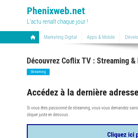
Skip
Phenixweb.net
to
content
L’actu renaît chaque jour !
Marketing Digital
Apps & Mobile
Dével
Découvrez Coflix TV : Streaming & 
Streaming
Accédez à la dernière adresse
Si vous êtes passionné de streaming, vous vous demandez sans doute
cliquer juste en dessous.
Cliquez ici 