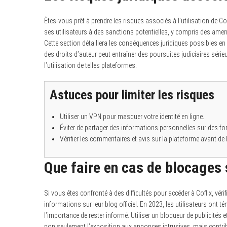
Êtes-vous prêt à prendre les risques associés à l’utilisation de Cofl
ses utilisateurs à des sanctions potentielles, y compris des amen
Cette section détaillera les conséquences juridiques possibles en c
des droits d’auteur peut entraîner des poursuites judiciaires série
l’utilisation de telles plateformes.
Astuces pour limiter les risques
Utiliser un VPN pour masquer votre identité en ligne.
Éviter de partager des informations personnelles sur des for
Vérifier les commentaires et avis sur la plateforme avant de l’
Que faire en cas de blocages s
Si vous êtes confronté à des difficultés pour accéder à Coflix, vér
informations sur leur blog officiel. En 2023, les utilisateurs ont 
l’importance de rester informé. Utiliser un bloqueur de publicités 
non seulement l’exposition aux annonces intrusives, mais contrib