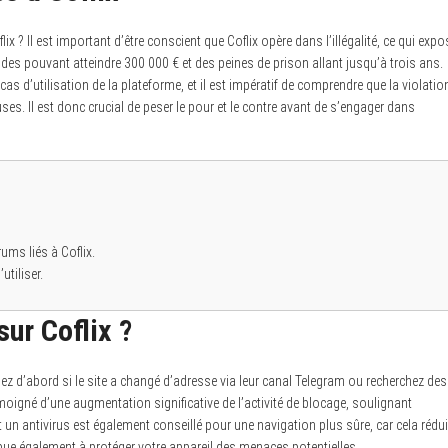
ix ? Il est important d’être conscient que Coflix opère dans l’illégalité, ce qui expo
des pouvant atteindre 300 000 € et des peines de prison allant jusqu’à trois ans.
as d’utilisation de la plateforme, et il est impératif de comprendre que la violatio
uses. Il est donc crucial de peser le pour et le contre avant de s’engager dans
ums liés à Coflix.
utiliser.
ur Coflix ?
ifiez d’abord si le site a changé d’adresse via leur canal Telegram ou recherchez des
témoigné d’une augmentation significative de l’activité de blocage, soulignant
et un antivirus est également conseillé pour une navigation plus sûre, car cela rédui
ue également à protéger votre appareil des menaces potentielles.