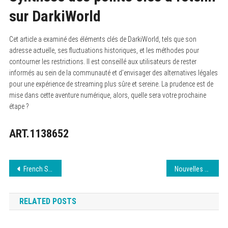
sur DarkiWorld
Cet article a examiné des éléments clés de DarkiWorld, tels que son
adresse actuelle, ses fluctuations historiques, et les méthodes pour
contourner les restrictions. Il est conseillé aux utilisateurs de rester
informés au sein de la communauté et d’envisager des alternatives légales
pour une expérience de streaming plus sûre et sereine. La prudence est de
mise dans cette aventure numérique, alors, quelle sera votre prochaine
étape ?
ART.1138652
Navigation
French Stream : Fiabilité et alternatives de streaming
Nouvelles adresses pour Extremdown : Guide et conseils
de
RELATED POSTS
l’article