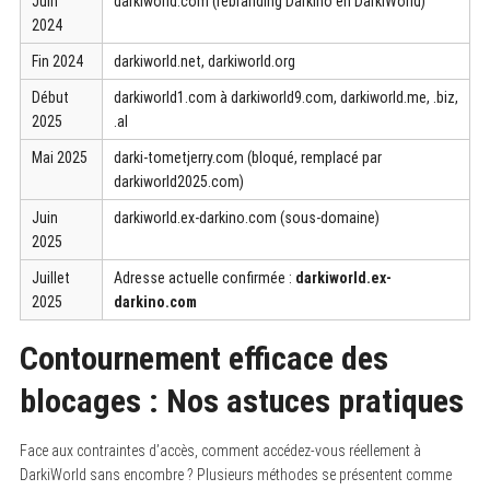
Juin
darkiworld.com (rebranding Darkino en DarkiWorld)
2024
Fin 2024
darkiworld.net, darkiworld.org
Début
darkiworld1.com à darkiworld9.com, darkiworld.me, .biz,
2025
.al
Mai 2025
darki-tometjerry.com (bloqué, remplacé par
darkiworld2025.com)
Juin
darkiworld.ex-darkino.com (sous-domaine)
2025
Juillet
Adresse actuelle confirmée :
darkiworld.ex-
2025
darkino.com
Contournement efficace des
blocages : Nos astuces pratiques
Face aux contraintes d’accès, comment accédez-vous réellement à
DarkiWorld sans encombre ? Plusieurs méthodes se présentent comme