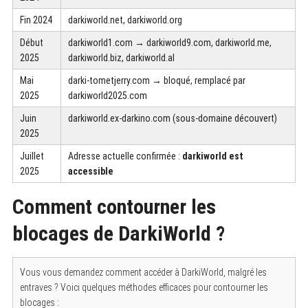
Fin 2024
darkiworld.net, darkiworld.org
Début
darkiworld1.com → darkiworld9.com, darkiworld.me,
2025
darkiworld.biz, darkiworld.al
Mai
darki-tometjerry.com → bloqué, remplacé par
2025
darkiworld2025.com
Juin
darkiworld.ex-darkino.com (sous-domaine découvert)
2025
Juillet
Adresse actuelle confirmée :
darkiworld est
2025
accessible
Comment contourner les
blocages de DarkiWorld ?
Vous vous demandez comment accéder à DarkiWorld, malgré les
entraves ? Voici quelques méthodes efficaces pour contourner les
blocages :