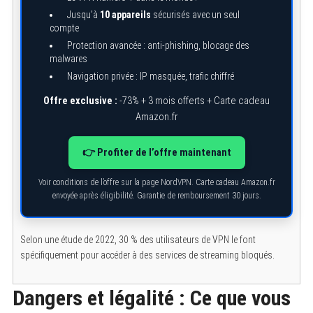
Jusqu’à
10 appareils
sécurisés avec un seul
compte
Protection avancée : anti-phishing, blocage des
malwares
Navigation privée : IP masquée, trafic chiffré
Offre exclusive :
-73% + 3 mois offerts + Carte cadeau
Amazon.fr
👉 Profiter de l’offre maintenant
Voir conditions de l’offre sur la page NordVPN. Carte cadeau Amazon.fr
envoyée après éligibilité. Garantie de remboursement 30 jours.
Selon une étude de 2022, 30 % des utilisateurs de VPN le font
spécifiquement pour accéder à des services de streaming bloqués.
Dangers et légalité : Ce que vous