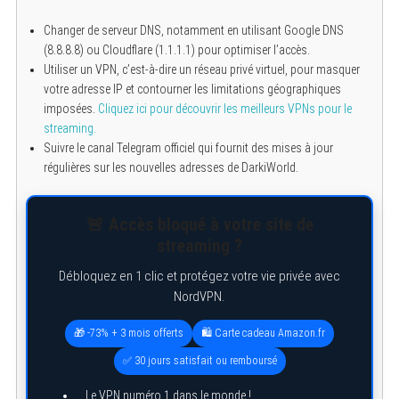
Changer de serveur DNS, notamment en utilisant Google DNS
(8.8.8.8) ou Cloudflare (1.1.1.1) pour optimiser l’accès.
Utiliser un VPN, c’est-à-dire un réseau privé virtuel, pour masquer
votre adresse IP et contourner les limitations géographiques
imposées.
Cliquez ici pour découvrir les meilleurs VPNs pour le
streaming.
Suivre le canal Telegram officiel qui fournit des mises à jour
régulières sur les nouvelles adresses de DarkiWorld.
🚨 Accès bloqué à votre site de
streaming ?
Débloquez en 1 clic et protégez votre vie privée avec
NordVPN.
🎁 -73% + 3 mois offerts
🛍️ Carte cadeau Amazon.fr
✅ 30 jours satisfait ou remboursé
Le VPN numéro 1 dans le monde !