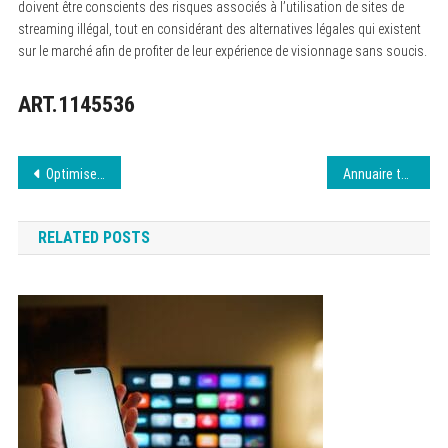
doivent être conscients des risques associés à l’utilisation de sites de
streaming illégal, tout en considérant des alternatives légales qui existent
sur le marché afin de profiter de leur expérience de visionnage sans soucis.
ART.1145536
Navigation
Optimiser son SEO : Stratégies efficaces
Annuaire téléchargement : trouvez les meilleures adresses
de
RELATED POSTS
l’article