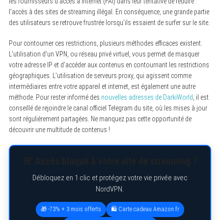
les fournisseurs d’accès à Internet (FAI) dans leur tentative de réduire
l’accès à des sites de streaming illégal. En conséquence, une grande partie
des utilisateurs se retrouve frustrée lorsqu’ils essaient de surfer sur le site.
Pour contourner ces restrictions, plusieurs méthodes efficaces existent.
L’utilisation d’un VPN, ou réseau privé virtuel, vous permet de masquer
votre adresse IP et d’accéder aux contenus en contournant les restrictions
géographiques. L’utilisation de serveurs proxy, qui agissent comme
intermédiaires entre votre appareil et internet, est également une autre
méthode. Pour rester informé des
nouvelles adresses de DarkiWorld
, il est
conseillé de rejoindre le canal officiel Telegram du site, où les mises à jour
sont régulièrement partagées. Ne manquez pas cette opportunité de
découvrir une multitude de contenus !
🚨 Accès bloqué à votre site de streaming ?
Débloquez en 1 clic et protégez votre vie privée avec
NordVPN.
🎁 -73% + 3 mois offerts
🛍️ Carte cadeau Amazon.fr