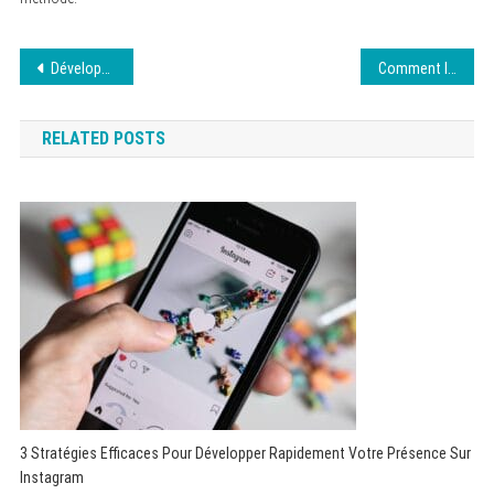
Navigation
Développement web : erreurs à éviter absolument
Comment la technologie transforme les voyages en camping-car : l’expérience de LSR365
de
RELATED POSTS
l’article
3 Stratégies Efficaces Pour Développer Rapidement Votre Présence Sur
Instagram