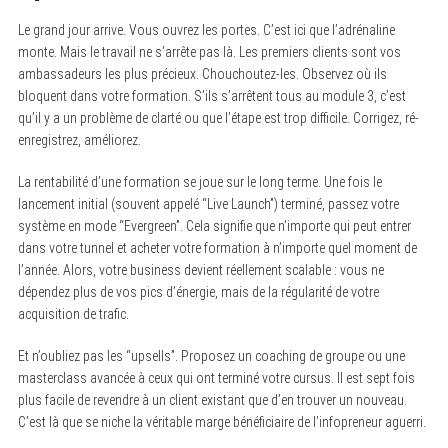
Le grand jour arrive. Vous ouvrez les portes. C’est ici que l’adrénaline
monte. Mais le travail ne s’arrête pas là. Les premiers clients sont vos
ambassadeurs les plus précieux. Chouchoutez-les. Observez où ils
bloquent dans votre formation. S’ils s’arrêtent tous au module 3, c’est
qu’il y a un problème de clarté ou que l’étape est trop difficile. Corrigez, ré-
enregistrez, améliorez.
La rentabilité d’une formation se joue sur le long terme. Une fois le
lancement initial (souvent appelé “Live Launch”) terminé, passez votre
système en mode “Evergreen”. Cela signifie que n’importe qui peut entrer
dans votre tunnel et acheter votre formation à n’importe quel moment de
l’année. Alors, votre business devient réellement scalable : vous ne
dépendez plus de vos pics d’énergie, mais de la régularité de votre
acquisition de trafic.
Et n’oubliez pas les “upsells”. Proposez un coaching de groupe ou une
masterclass avancée à ceux qui ont terminé votre cursus. Il est sept fois
plus facile de revendre à un client existant que d’en trouver un nouveau.
C’est là que se niche la véritable marge bénéficiaire de l’infopreneur aguerri.