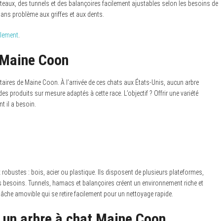
eaux, des tunnels et des balançoires facilement ajustables selon les besoins de
sans problème aux griffes et aux dents.
ilement
.
t Maine Coon
aires de Maine Coon. À l’arrivée de ces chats aux États-Unis, aucun arbre
es produits sur mesure adaptés à cette race. L’objectif ? Offrir une variété
t il a besoin.
obustes : bois, acier ou plastique. Ils disposent de plusieurs plateformes,
 besoins. Tunnels, hamacs et balançoires créent un environnement riche et
bâche amovible qui se retire facilement pour un nettoyage rapide.
 un arbre à chat Maine Coon