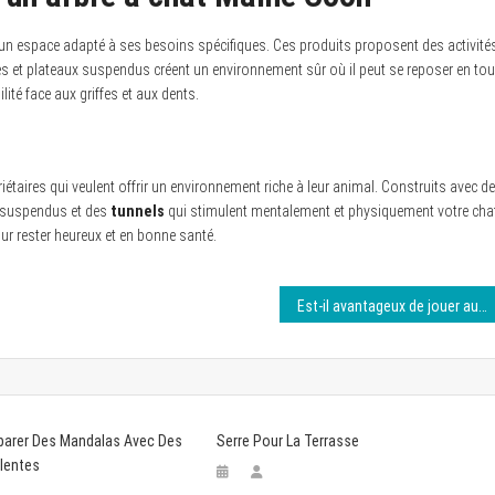
at un espace adapté à ses besoins spécifiques. Ces produits proposent des activité
es et plateaux suspendus créent un environnement sûr où il peut se reposer en tou
ité face aux griffes et aux dents.
taires qui veulent offrir un environnement riche à leur animal. Construits avec d
x suspendus et des
tunnels
qui stimulent mentalement et physiquement votre cha
our rester heureux et en bonne santé.
Est-il avantageux de jouer aux jeux de casino en ligne ?
arer Des Mandalas Avec Des
Serre Pour La Terrasse
ulentes