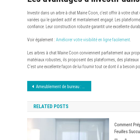
Investir dans un arbre à chat Maine Coon, c’est offrir à votre ch
variées qui le gardent actif et mentalement engagé. Les plateform
confiance. Leur construction robuste garantit une excellente durabil
Voir également :
Améliorer votre visibilité en ligne facilement
.
Les arbres à chat Maine Coon conviennent parfaitement aux proprié
matériaux robustes, ils proposent des plateformes, des plateau
C’est une excellente façon de lui fournir tout ce dont il a besoin p
Navigation
Ameublement de bureau : comment le choisir pour un meilleur confort ?
de
RELATED POSTS
l’article
Comment Prép
Feuilles Succ