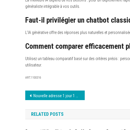
généraliste intégrable à vos outils.
Faut-il privilégier un chatbot class
L’IA générative offre des réponses plus naturelles et personnalisée
Comment comparer efficacement plusi
Utilisez un tableau comparatif basé sur des critères précis : perso
utilisateur.
ART.1100316
Navigation
Nouvelle adresse 1 jour 1 film : Accédez-y vite
de
RELATED POSTS
l’article