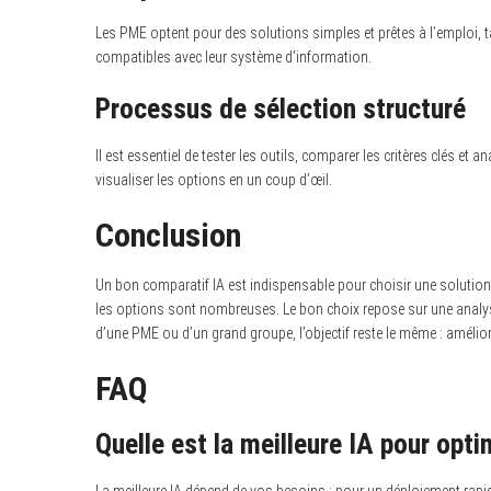
Les PME optent pour des solutions simples et prêtes à l’emploi, t
compatibles avec leur système d’information.
Processus de sélection structuré
Il est essentiel de tester les outils, comparer les critères clés et 
visualiser les options en un coup d’œil.
Conclusion
Un bon comparatif IA est indispensable pour choisir une solution 
les options sont nombreuses. Le bon choix repose sur une analyse
d’une PME ou d’un grand groupe, l’objectif reste le même : amélior
FAQ
Quelle est la meilleure IA pour opti
La meilleure IA dépend de vos besoins : pour un déploiement rapide,