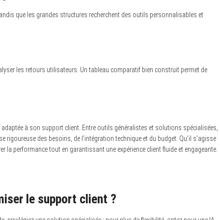
andis que les grandes structures recherchent des outils personnalisables et
analyser les retours utilisateurs. Un tableau comparatif bien construit permet de
adaptée à son support client. Entre outils généralistes et solutions spécialisées,
 rigoureuse des besoins, de l’intégration technique et du budget. Qu’il s’agisse
er la performance tout en garantissant une expérience client fluide et engageante.
miser le support client ?
 privilégiez une solution spécialisée ; pour plus de flexibilité, optez pour une IA