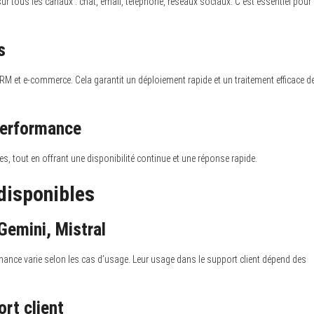
sur tous les canaux : chat, email, téléphone, réseaux sociaux. C’est essentiel pour
s
CRM et e-commerce. Cela garantit un déploiement rapide et un traitement efficace d
performance
s, tout en offrant une disponibilité continue et une réponse rapide.
disponibles
Gemini, Mistral
mance varie selon les cas d’usage. Leur usage dans le support client dépend des
ort client