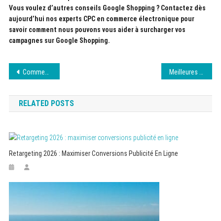
Vous voulez d’autres conseils Google Shopping ? Contactez dès
aujourd’hui nos experts CPC en commerce électronique pour
savoir comment nous pouvons vous aider à surcharger vos
campagnes sur Google Shopping.
Navigation
Comment Apple SearchAds pourrait révolutionner l’App Store ?
Meilleures clôtures de piscines pas chères 2020 – Tarifs & avis
de
RELATED POSTS
l’article
Retargeting 2026 : Maximiser Conversions Publicité En Ligne