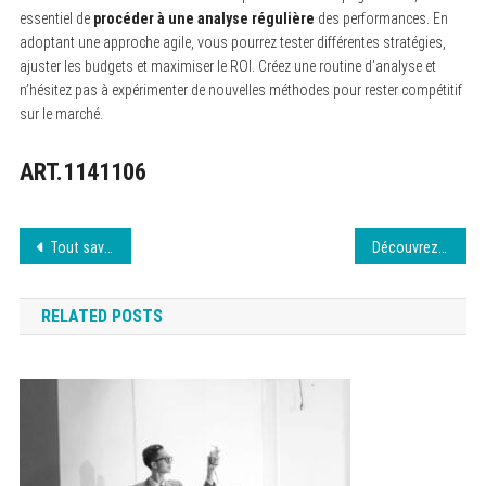
essentiel de
procéder à une analyse régulière
des performances. En
adoptant une approche agile, vous pourrez tester différentes stratégies,
ajuster les budgets et maximiser le ROI. Créez une routine d’analyse et
n’hésitez pas à expérimenter de nouvelles méthodes pour rester compétitif
sur le marché.
ART.1141106
Navigation
Tout savoir sur Gogoflix : Sécurité et contenu
Découvrez Netflax facilement – Guide pas-à-pas 6 août 2026
de
RELATED POSTS
l’article