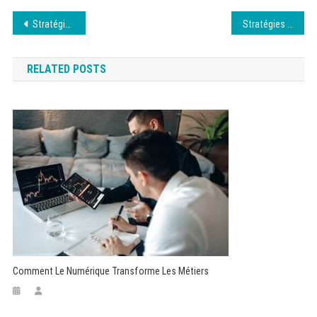
Navigation
Stratégies de Marketing Digital Essentielles
Stratégies SEA pour booster votre visibilité
de
RELATED POSTS
l’article
Comment Le Numérique Transforme Les Métiers