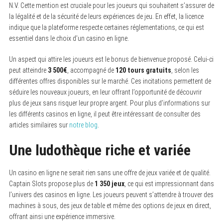
N.V. Cette mention est cruciale pour les joueurs qui souhaitent s’assurer de
la légalité et de la sécurité de leurs expériences de jeu. En effet, la licence
indique que la plateforme respecte certaines réglementations, ce qui est
essentiel dans le choix d’un casino en ligne.
Un aspect qui attire les joueurs est le bonus de bienvenue proposé. Celui-ci
peut atteindre
3 500€
, accompagné de
120 tours gratuits
, selon les
différentes offres disponibles sur le marché. Ces incitations permettent de
séduire les nouveaux joueurs, en leur offrant l’opportunité de découvrir
plus de jeux sans risquer leur propre argent. Pour plus d’informations sur
les différents casinos en ligne, il peut être intéressant de consulter des
articles similaires sur
notre blog
.
Une ludothèque riche et variée
Un casino en ligne ne serait rien sans une offre de jeux variée et de qualité.
Captain Slots propose plus de
1 350 jeux
, ce qui est impressionnant dans
l’univers des casinos en ligne. Les joueurs peuvent s’attendre à trouver des
machines à sous, des jeux de table et même des options de jeux en direct,
offrant ainsi une expérience immersive.