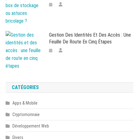
Gestion Des Identités Et Des Accès : Une
Feuille De Route En Cinq Étapes
CATÉGORIES
Apps & Mobile
Cryptomonnaie
Développement Web
Divers